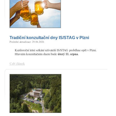
Tradiční konzultační dny IS/STAG v Plzni
Poslední aktualizace: 29.06.2026
Každoroční letní setkání uživatelů IS/STAG proběhne opět v Plzni.
Hlavním konzultačním dnem bude
úterý 11. srpna
.
Celý článek