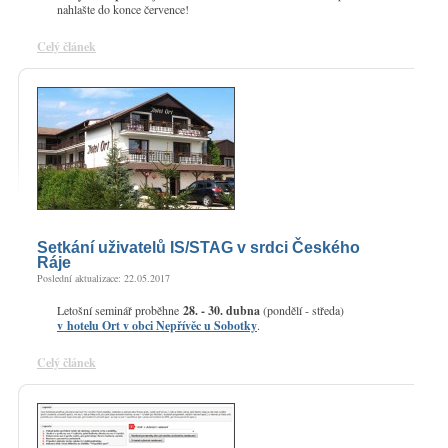
nahlašte do konce července!
Celý článek
Setkání uživatelů IS/STAG v srdci Českého
Ráje
Poslední aktualizace: 22.05.2017
Letošní seminář proběhne
28. - 30. dubna
(pondělí - středa)
v hotelu Ort v obci Nepřívěc u Sobotky
.
Celý článek