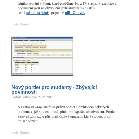
letního setkání v Plzni, které proběhne 16. a 17. srpna. Prezentace a
hodnocení jsou na obvyklém (zaheslovaném) místě v
sekci
administrátoři
, případně
allInOne zde
.
Celý článek
Nový portlet pro studenty - Zbývající
povinnosti
Poslední aktualizace: 22.05.2017
Na záložku
Moje studium
přibyl portlet s přehledem některých
podmínek, jež student musí splnit pro úspěšné absolvování. Portlet
zároveň zobrazuje příslušná časová omezení, která student přitom
musí dodržet.
Celý článek