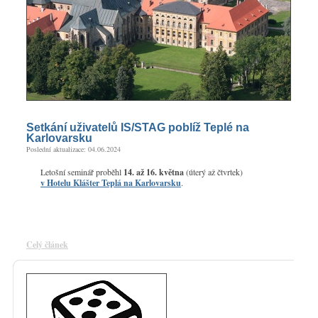
Setkání uživatelů IS/STAG poblíž Teplé na
Karlovarsku
Poslední aktualizace: 04.06.2024
Letošní seminář proběhl
14. až 16. května
(úterý až čtvrtek)
v Hotelu Klášter Teplá na Karlovarsku
.
Celý článek