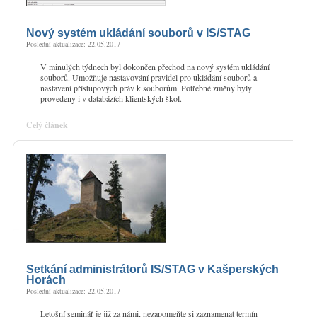
Nový systém ukládání souborů v IS/STAG
Poslední aktualizace: 22.05.2017
V minulých týdnech byl dokončen přechod na nový systém ukládání
souborů. Umožňuje nastavování pravidel pro ukládání souborů a
nastavení přístupových práv k souborům. Potřebné změny byly
provedeny i v databázích klientských škol.
Celý článek
Setkání administrátorů IS/STAG v Kašperských
Horách
Poslední aktualizace: 22.05.2017
Letošní seminář je již za námi, nezapomeňte si zaznamenat termín