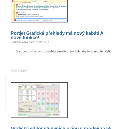
Portlet Grafické přehledy má nový kabát! A
nové funkce!
Poslední aktualizace: 22.05.2017
Zjednodušili jsme uživatelské prostředí portletu aby bylo intuitivnější.
Celý článek
Grafický editor studijních plánu v prodeji za 55