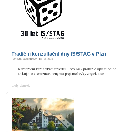
Tradiční konzultační dny IS/STAG v Plzni
Poslední aktualizace: 16.08.2023
Každoroční letní setkání uživatelů IS/STAG proběhlo opět úspěšně.
Děkujeme všem zúčastněným a přejeme hezký zbytek léta!
Celý článek