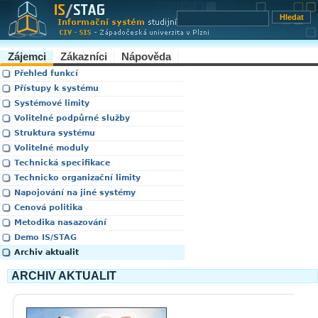
Zájemci
Zákazníci
Nápověda
Přehled funkcí
Přístupy k systému
Systémové limity
Volitelné podpůrné služby
Struktura systému
Volitelné moduly
Technická specifikace
Technicko organizační limity
Napojování na jiné systémy
Cenová politika
Metodika nasazování
Demo IS/STAG
Archiv aktualit
ARCHIV AKTUALIT