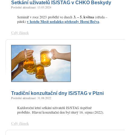
Setkání uživatelů IS/STAG v CHKO Beskydy
Poslední aktualizace: 13.03.2024
Seminář v roce 2023 proběhl ve dnech
3. – 5. května
(středa –
pátek)
v hotelu Mesit nedaleko přehrady Horní Bečva
.
Celý článek
Tradiční konzultační dny IS/STAG v Plzni
Poslední aktualizace: 31.08.2022
Každoroční letní setkání uživatelů IS/STAG úspěšně
proběhlo. Hlavní konzultační den byl úterý 16. srpna (2022).
Celý článek