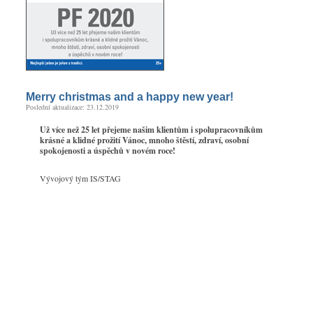
Merry christmas and a happy new year!
Poslední aktualizace: 23.12.2019
Už více než 25 let přejeme našim klientům i spolupracovníkům
krásné a klidné prožití Vánoc, mnoho štěstí, zdraví, osobní
spokojenosti a úspěchů v novém roce!
Vývojový tým IS/STAG