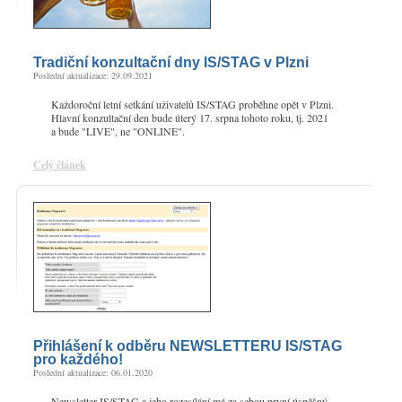
Tradiční konzultační dny IS/STAG v Plzni
Poslední aktualizace: 29.09.2021
Každoroční letní setkání uživatelů IS/STAG proběhne opět v Plzni.
Hlavní konzultační den bude úterý 17. srpna tohoto roku, tj. 2021
a bude "LIVE", ne "ONLINE".
Celý článek
Přihlášení k odběru NEWSLETTERU IS/STAG
pro každého!
Poslední aktualizace: 06.01.2020
Newsletter IS/STAG a jeho rozesílání má za sebou první úspěšný