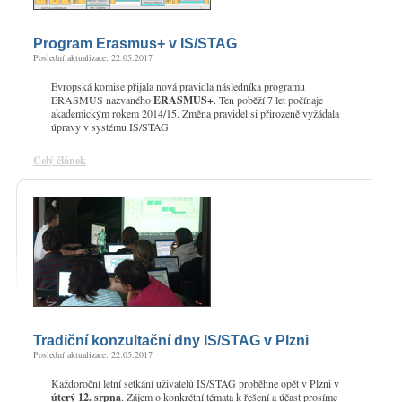
Program Erasmus+ v IS/STAG
Poslední aktualizace: 22.05.2017
Evropská komise přijala nová pravidla následníka programu
ERASMUS nazvaného
ERASMUS+
. Ten poběží 7 let počínaje
akademickým rokem 2014/15. Změna pravidel si přirozeně vyžádala
úpravy v systému IS/STAG.
Celý článek
Tradiční konzultační dny IS/STAG v Plzni
Poslední aktualizace: 22.05.2017
Každoroční letní setkání uživatelů IS/STAG proběhne opět v Plzni
v
úterý 12. srpna
. Zájem o konkrétní témata k řešení a účast prosíme