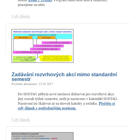
pracujeme na něm.
Celý článek
Zadávání rozvrhových akcí mimo standardní
semestr
Poslední aktualizace: 22.05.2017
Do IS/STAG přibyla nově možnost definovat pro rozvrhové akce
jiný rozsah týdnů semestru, nežli je nastaveno v kalendáři IS/STAG.
Nastavení lze škálovat až na úroveň katedry a ročníku.
Přečtěte si
celý článek s podrobnějším popisem.
Celý článek