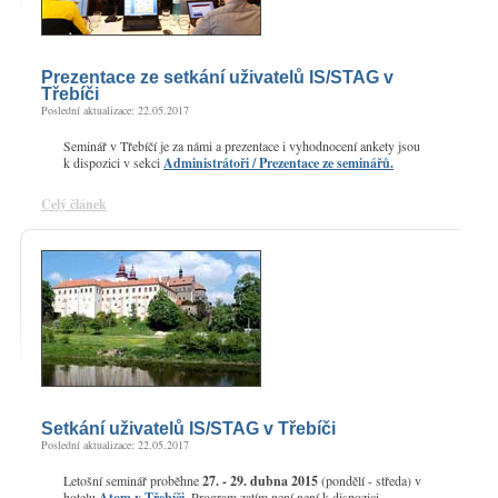
Prezentace ze setkání uživatelů IS/STAG v
Třebíči
Poslední aktualizace: 22.05.2017
Seminář v Třebíčí je za námi a prezentace i vyhodnocení ankety jsou
k dispozici v sekci
Administrátoři / Prezentace ze seminářů.
Celý článek
Setkání uživatelů IS/STAG v Třebíči
Poslední aktualizace: 22.05.2017
Letošní seminář proběhne
27. - 29. dubna 2015
(pondělí - středa) v
hotelu
Atom v Třebíči
. Program zatím není není k dispozici,