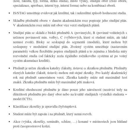
(kód, fakulta, typ, forma, délka studia), místo výuky, studijní obor (číslo oboru,
specializace, aprobace, interní typ, interní forma) nebo na kombinaci oborů.
IS/STAG umožňuje evidovat jak kreditní, tak i nekreditní způsob hodnocení studia.
Skladbu předmětů oboru v daném akademickém roce popisuje jeho studijní plán.
V akademickém roce může mít obor více verzí studijních plánů.
Studijní plán se skládá z bloků předmětů A (povinných), B (povinně volitelných s
určenou povinností min. volby), C (výběrových, které si student může, ale také
nemusí zvolit). Bloky se seskupují do segmentů (modulů), které mohou být
seskupeny v modulární studijní plán. Zvolený systém umožňuje (nastavením
parametrů) velkou flexibilitu popisu studijních plánů a to zejména z hlediska míry
rozvolnění studia (od fakticky zcela rigidního ročníkového systému až po volný
systém akumulace kreditů).
Předmět je určen zkratkou katedry (fakulty, ústavu) a zkratkou předmětu. Předměty
různých kateder (fakult, ústavů) mohou mít stejné zkratky. Pro každý akademický
rok má předmět samostatnou verzi. Zkratka katedry může mít maximálně šest
znaků. Zkratka předmětu může být maximálně pěti znaková.
Kreditní ohodnocení předmětu je dáno pouze jeho náročností (nezávisí tedy na
důležitosti předmětu pro daný obor nebo na kvalitě studijních výsledků studenta =
model ECTS).
Klasifikace zkoušky je zpravidla čtyřstupňová.
Student může být zapsán i na předmět, který nemá rozvrh.
Akce (výuka, zkoušky, semináře, schůze, …) konané v místnostech jsou hlídané
proti časoprostorové kolizi.