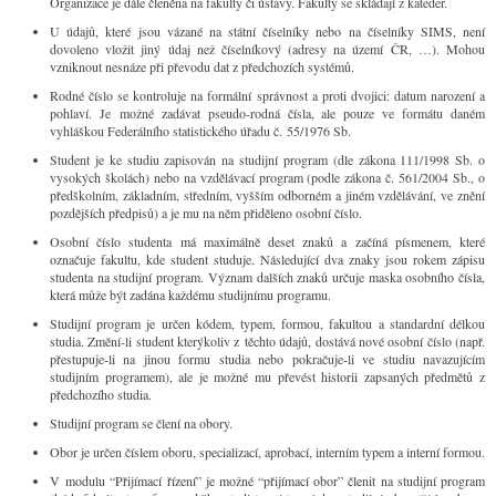
Organizace je dále členěna na fakulty či ústavy. Fakulty se skládají z kateder.
U údajů, které jsou vázané na státní číselníky nebo na číselníky SIMS, není
dovoleno vložit jiný údaj než číselníkový (adresy na území ČR, …). Mohou
vzniknout nesnáze při převodu dat z předchozích systémů.
Rodné číslo se kontroluje na formální správnost a proti dvojici: datum narození a
pohlaví. Je možné zadávat pseudo-rodná čísla, ale pouze ve formátu daném
vyhláškou Federálního statistického úřadu č. 55/1976 Sb.
Student je ke studiu zapisován na studijní program (dle zákona 111/1998 Sb. o
vysokých školách) nebo na vzdělávací program (podle zákona č. 561/2004 Sb., o
předškolním, základním, středním, vyšším odborném a jiném vzdělávání, ve znění
pozdějších předpisů) a je mu na něm přiděleno osobní číslo.
Osobní číslo studenta má maximálně deset znaků a začíná písmenem, které
označuje fakultu, kde student studuje. Následující dva znaky jsou rokem zápisu
studenta na studijní program. Význam dalších znaků určuje maska osobního čísla,
která může být zadána každému studijnímu programu.
Studijní program je určen kódem, typem, formou, fakultou a standardní délkou
studia. Změní-li student kterýkoliv z těchto údajů, dostává nové osobní číslo (např.
přestupuje-li na jinou formu studia nebo pokračuje-li ve studiu navazujícím
studijním programem), ale je možné mu převést historii zapsaných předmětů z
předchozího studia.
Studijní program se člení na obory.
Obor je určen číslem oboru, specializací, aprobací, interním typem a interní formou.
V modulu “Přijímací řízení” je možné “přijímací obor” členit na studijní program