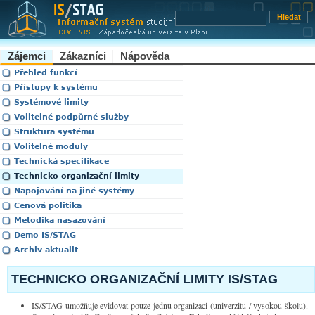
Zájemci
Zákazníci
Nápověda
Přehled funkcí
Přístupy k systému
Systémové limity
Volitelné podpůrné služby
Struktura systému
Volitelné moduly
Technická specifikace
Technicko organizační limity
Napojování na jiné systémy
Cenová politika
Metodika nasazování
Demo IS/STAG
Archiv aktualit
TECHNICKO ORGANIZAČNÍ LIMITY IS/STAG
IS/STAG umožňuje evidovat pouze jednu organizaci (univerzitu / vysokou školu).