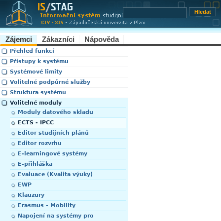
Zájemci
Zákazníci
Nápověda
Přehled funkcí
Přístupy k systému
Systémové limity
Volitelné podpůrné služby
Struktura systému
Volitelné moduly
Moduly datového skladu
ECTS - IPCC
Editor studijních plánů
Editor rozvrhu
E-learningové systémy
E-přihláška
Evaluace (Kvalita výuky)
EWP
Klauzury
Erasmus - Mobility
Napojení na systémy pro