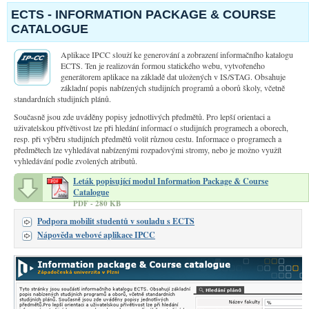
ECTS - INFORMATION PACKAGE & COURSE
CATALOGUE
Aplikace IPCC slouží ke generování a zobrazení informačního katalogu
ECTS. Ten je realizován formou statického webu, vytvořeného
generátorem aplikace na základě dat uložených v IS/STAG. Obsahuje
základní popis nabízených studijních programů a oborů školy, včetně
standardních studijních plánů.
Současně jsou zde uváděny popisy jednotlivých předmětů. Pro lepší orientaci a
uživatelskou přívětivost lze při hledání informací o studijních programech a oborech,
resp. při výběru studijních předmětů volit různou cestu. Informace o programech a
předmětech lze vyhledávat nabízenými rozpadovými stromy, nebo je možno využít
vyhledávání podle zvolených atributů.
Leták popisující modul Information Package & Course
Catalogue
PDF - 280 KB
Podpora mobilit studentů v souladu s ECTS
Nápověda webové aplikace IPCC