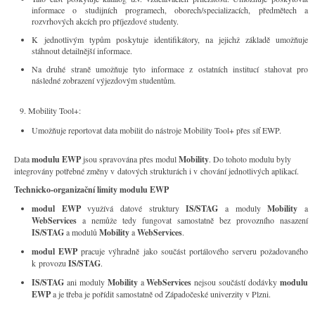
informace o studijních programech, oborech/specializacích, předmětech a
rozvrhových akcích pro příjezdové studenty.
K jednotlivým typům poskytuje identifikátory, na jejichž základě umožňuje
stáhnout detailnější informace.
Na druhé straně umožňuje tyto informace z ostatních institucí stahovat pro
následné zobrazení výjezdovým studentům.
Mobility Tool+:
Umožňuje reportovat data mobilit do nástroje Mobility Tool+ přes síť EWP.
Data
modulu EWP
jsou spravována přes modul
Mobility
. Do tohoto modulu byly
integrovány potřebné změny v datových strukturách i v chování jednotlivých aplikací.
Technicko-organizační limity modulu EWP
modul EWP
využívá datové struktury
IS/STAG
a moduly
Mobility
a
WebServices
a nemůže tedy fungovat samostatně bez provozního nasazení
IS/STAG
a modulů
Mobility
a
WebServices
.
modul EWP
pracuje výhradně jako součást portálového serveru požadovaného
k provozu
IS/STAG
.
IS/STAG
ani moduly
Mobility
a
WebServices
nejsou součástí dodávky
modulu
EWP
a je třeba je pořídit samostatně od Západočeské univerzity v Plzni.