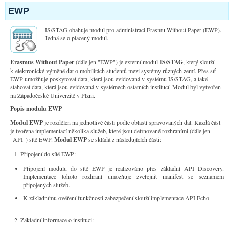
EWP
IS/STAG obahuje modul pro administraci Erasmu Without Paper (EWP).
Jedná se o placený modul.
Erasmus Without Paper
(dále jen "EWP") je externí modul
IS/STAG
, který slouží
k elektronické výměně dat o mobilitách studentů mezi systémy různých zemí. Přes síť
EWP umožňuje poskytovat data, která jsou evidovaná v systému IS/STAG, a také
stahovat data, která jsou evidovaná v systémech ostatních institucí. Modul byl vytvořen
na Západočeské Univerzitě v Plzni.
Popis modulu EWP
Modul EWP
je rozdělen na jednotlivé části podle oblastí spravovaných dat. Každá část
je tvořena implementací několika služeb, které jsou definované rozhraními (dále jen
"API") sítě EWP.
Modul EWP
se skládá z následujících části:
Připojení do sítě EWP:
Připojení modulu do sítě EWP je realizováno přes základní API Discovery.
Implementace tohoto rozhraní umožňuje zveřejnit manifest se seznamem
připojených služeb.
K základnímu ověření funkčnosti zabezpečení slouží implementace API Echo.
Základní informace o instituci: