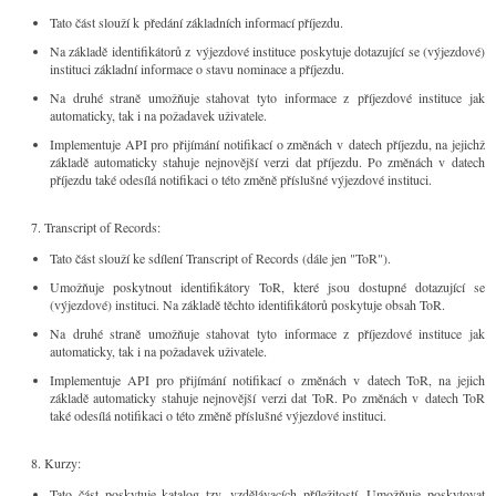
Tato část slouží k předání základních informací příjezdu.
Na základě identifikátorů z výjezdové instituce poskytuje dotazující se (výjezdové)
instituci základní informace o stavu nominace a příjezdu.
Na druhé straně umožňuje stahovat tyto informace z příjezdové instituce jak
automaticky, tak i na požadavek uživatele.
Implementuje API pro přijímání notifikací o změnách v datech příjezdu, na jejichž
základě automaticky stahuje nejnovější verzi dat příjezdu. Po změnách v datech
příjezdu také odesílá notifikaci o této změně příslušné výjezdové instituci.
Transcript of Records:
Tato část slouží ke sdílení Transcript of Records (dále jen "ToR").
Umožňuje poskytnout identifikátory ToR, které jsou dostupné dotazující se
(výjezdové) instituci. Na základě těchto identifikátorů poskytuje obsah ToR.
Na druhé straně umožňuje stahovat tyto informace z příjezdové instituce jak
automaticky, tak i na požadavek uživatele.
Implementuje API pro přijímání notifikací o změnách v datech ToR, na jejich
základě automaticky stahuje nejnovější verzi dat ToR. Po změnách v datech ToR
také odesílá notifikaci o této změně příslušné výjezdové instituci.
Kurzy:
Tato část poskytuje katalog tzv. vzdělávacích příležitostí. Umožňuje poskytovat