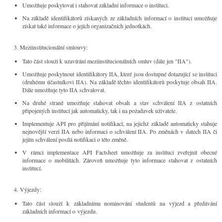
Umožňuje poskytovat i stahovat základní informace o instituci.
Na základě identifikátorů získaných ze základních informací o instituci umožňuje
získat také informace o jejích organizačních jednotkách.
Meziinstitucionální smlouvy:
Tato část slouží k uzavírání meziinstitucionálních smluv (dále jen "IIA").
Umožňuje poskytnout identifikátory IIA, které jsou dostupné dotazující se instituci
(druhému účastníkovi IIA). Na základě těchto identifikátorů poskytuje obsah IIA.
Dále umožňuje tyto IIA schvalovat.
Na druhé straně umožňuje stahovat obsah a stav schválení IIA z ostatních
připojených institucí jak automaticky, tak i na požadavek uživatele.
Implementuje API pro přijímání notifikací, na jejichž základě automaticky stahuje
nejnovější verzi IIA nebo informaci o schválení IIA. Po změnách v datech IIA či
jejím schválení posílá notifikaci o této změně.
V rámci implementace API Factsheet umožňuje za instituci zveřejnit obecné
informace o mobilitách. Zároveň umožňuje tyto informace stahovat z ostatních
institucí.
Výjezdy:
Tato část slouží k základnímu nominování studentů na výjezd a předávání
základních informací o výjezdu.