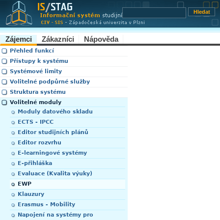
Zájemci
Zákazníci
Nápověda
Přehled funkcí
Přístupy k systému
Systémové limity
Volitelné podpůrné služby
Struktura systému
Volitelné moduly
Moduly datového skladu
ECTS - IPCC
Editor studijních plánů
Editor rozvrhu
E-learningové systémy
E-přihláška
Evaluace (Kvalita výuky)
EWP
Klauzury
Erasmus - Mobility
Napojení na systémy pro