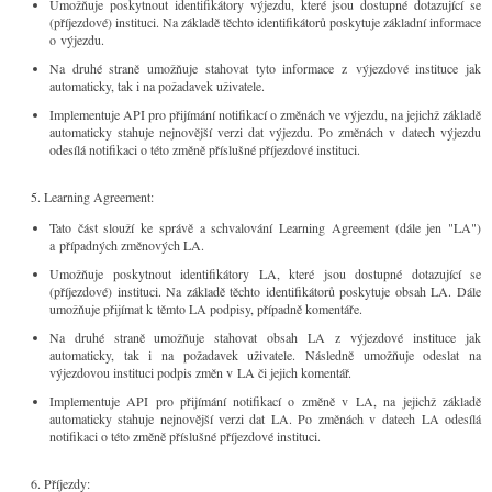
Umožňuje poskytnout identifikátory výjezdu, které jsou dostupné dotazující se
(příjezdové) instituci. Na základě těchto identifikátorů poskytuje základní informace
o výjezdu.
Na druhé straně umožňuje stahovat tyto informace z výjezdové instituce jak
automaticky, tak i na požadavek uživatele.
Implementuje API pro přijímání notifikací o změnách ve výjezdu, na jejichž základě
automaticky stahuje nejnovější verzi dat výjezdu. Po změnách v datech výjezdu
odesílá notifikaci o této změně příslušné příjezdové instituci.
Learning Agreement:
Tato část slouží ke správě a schvalování Learning Agreement (dále jen "LA")
a případných změnových LA.
Umožňuje poskytnout identifikátory LA, které jsou dostupné dotazující se
(příjezdové) instituci. Na základě těchto identifikátorů poskytuje obsah LA. Dále
umožňuje přijímat k těmto LA podpisy, případně komentáře.
Na druhé straně umožňuje stahovat obsah LA z výjezdové instituce jak
automaticky, tak i na požadavek uživatele. Následně umožňuje odeslat na
výjezdovou instituci podpis změn v LA či jejich komentář.
Implementuje API pro přijímání notifikací o změně v LA, na jejichž základě
automaticky stahuje nejnovější verzi dat LA. Po změnách v datech LA odesílá
notifikaci o této změně příslušné příjezdové instituci.
Příjezdy: