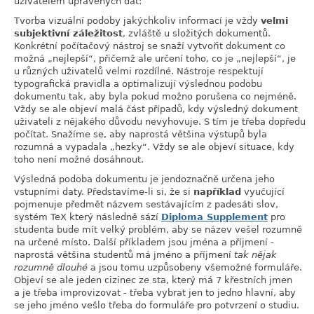
uživatelem upravených dat:
Tvorba vizuální podoby jakýchkoliv informací je vždy
velmi
subjektivní záležitost
, zvláště u složitých dokumentů.
Konkrétní počítačový nástroj se snaží vytvořit dokument co
možná
„
nejlepší
“
, přičemž ale určení toho, co je
„
nejlepší
“
, je
u různých uživatelů velmi rozdílné. Nástroje respektují
typografická pravidla a optimalizují výslednou podobu
dokumentu tak, aby byla pokud možno porušena co nejméně.
Vždy se ale objeví malá část případů, kdy výsledný dokument
uživateli z nějakého důvodu nevyhovuje. S tím je třeba dopředu
počítat. Snažíme se, aby naprostá většina výstupů byla
rozumná a vypadala
„
hezky
“
. Vždy se ale objeví situace, kdy
toho není možné dosáhnout.
Výsledná podoba dokumentu je jendoznačně určena jeho
vstupními daty. Představíme-li si, že si
například
vyučující
pojmenuje předmět názvem sestávajícím z padesáti slov,
systém TeX který následně sází
Diploma Supplement
pro
studenta bude mít velký problém, aby se název vešel rozumně
na určené místo. Další příkladem jsou jména a příjmení -
naprostá většina studentů má jméno a příjmení
tak nějak
rozumně dlouhé
a jsou tomu uzpůsobeny všemožné formuláře.
Objeví se ale jeden cizinec ze sta, který má 7 křestních jmen
a je třeba improvizovat - třeba vybrat jen to jedno hlavní, aby
se jeho jméno vešlo třeba do formuláře pro potvrzení o studiu.