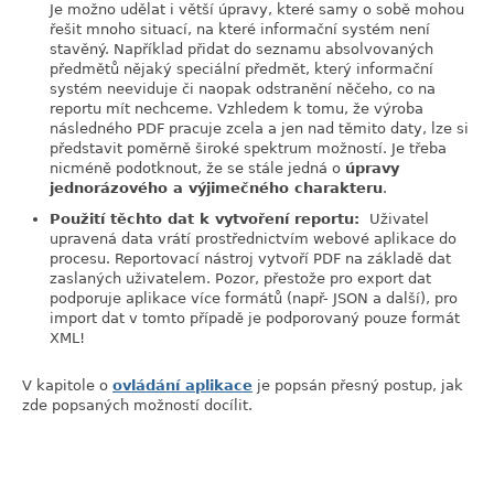
Je možno udělat i větší úpravy, které samy o sobě mohou
řešit mnoho situací, na které informační systém není
stavěný. Například přidat do seznamu absolvovaných
předmětů nějaký speciální předmět, který informační
systém neeviduje či naopak odstranění něčeho, co na
reportu mít nechceme. Vzhledem k tomu, že výroba
následného PDF pracuje zcela a jen nad těmito daty, lze si
představit poměrně široké spektrum možností. Je třeba
nicméně podotknout, že se stále jedná o
úpravy
jednorázového a výjimečného charakteru
.
Použití těchto dat k vytvoření reportu:
Uživatel
upravená data vrátí prostřednictvím webové aplikace do
procesu. Reportovací nástroj vytvoří PDF na základě dat
zaslaných uživatelem. Pozor, přestože pro export dat
podporuje aplikace více formátů (např- JSON a další), pro
import dat v tomto případě je podporovaný pouze formát
XML!
V kapitole o
ovládání aplikace
je popsán přesný postup, jak
zde popsaných možností docílit.