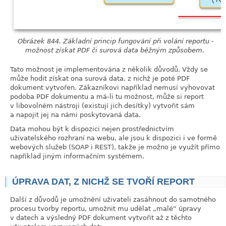
Obrázek 844. Základní princip fungování při volání reportu -
možnost získat PDF či surová data běžným způsobem.
Tato možnost je implementována z několik důvodů. Vždy se
může hodit získat ona surová data, z nichž je poté PDF
dokument vytvořen. Zákazníkovi například nemusí vyhovovat
podoba PDF dokumentu a má-li tu možnost, může si report
v libovolném nástroji (existují jich desítky) vytvořit sám
a napojit jej na námi poskytovaná data.
Data mohou být k dispozici nejen prostřednictvím
uživatelského rozhraní na webu, ale jsou k dispozici i ve formě
webových služeb (SOAP i REST), takže je možno je využít přímo
například jiným informačním systémem.
ÚPRAVA DAT, Z NICHŽ SE TVOŘÍ REPORT
link
Další z důvodů je umožnění uživateli zasáhnout do samotného
procesu tvorby reportu, umožnit mu udělat
„
malé
“
úpravy
v datech a výsledný PDF dokument vytvořit až z těchto