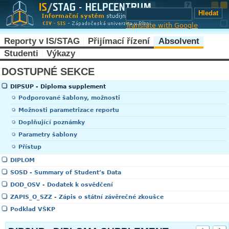
Translate with Google
Reporty v IS/STAG
Přijímací řízení
Absolvent
Studenti
Výkazy
DOSTUPNÉ SEKCE
DIPSUP - Diploma supplement
Podporované šablony, možnosti
Možnosti parametrizace reportu
Doplňující poznámky
Parametry šablony
Přístup
DIPLOM
SOSD - Summary of Student’s Data
DOD_OSV - Dodatek k osvědčení
ZAPIS_O_SZZ - Zápis o státní závěrečné zkoušce
Podklad VŠKP