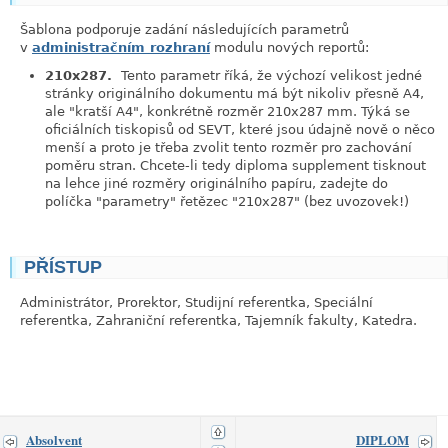
Šablona podporuje zadání následujících parametrů
v
administračním rozhraní
modulu nových reportů:
210x287.
Tento parametr říká, že výchozí velikost jedné
stránky originálního dokumentu má být nikoliv přesně A4,
ale "kratší A4", konkrétně rozměr 210x287 mm. Týká se
oficiálních tiskopisů od SEVT, které jsou údajně nově o něco
menší a proto je třeba zvolit tento rozměr pro zachování
poměru stran. Chcete-li tedy diploma supplement tisknout
na lehce jiné rozměry originálního papíru, zadejte do
políčka "parametry" řetězec "210x287" (bez uvozovek!)
PŘÍSTUP
link
Administrátor, Prorektor, Studijní referentka, Speciální
referentka, Zahraniční referentka, Tajemník fakulty, Katedra.
Absolvent
DIPLOM