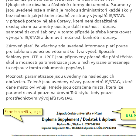
týkajících se obsahu a částečně i formy dokumentu. Parametry
jsou uvedené níže a měnit je mohou administrátoři každé školy
bez nutnosti jakýchkoliv zásahů ze strany vývojářů IS/STAG.
V případě potřeby nějaké úpravy, která není dosažitelná
existujícícmi parametry existuje další možnost - úprava
samotné tiskové šablony. V tomto případě je třeba kontaktovat
vývojáře IS/STAG a domluvit možnosti konkrétní úpravy.
Zároveň platí, že všechny zde uvedené informace platí pouze
pro šablonu společnou většině škol (viz výše). Speciální
šablony pro UTB a UPCE jsou připraveny přesně dle přání těchto
škol a možnosti parametrizace jsou u nich výrazně omezenější
(a nejsou v tomto dokumentu popsány).
Možnosti parametrizace jsou uvedeny na následujících
obrázcích. Zeleně jsou uvedeny názvy parametrů IS/STAG, které
dané místo ovlivňují. Hnědě jsou označena místa, která lze
parametrizovat pouze na úrovni TeX stylu, tedy pouze
prostřednictvím vývojářů IS/STAG.