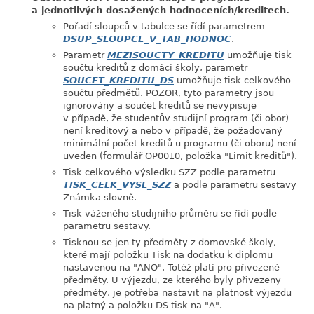
a jednotlivých dosažených hodnoceních/kreditech.
Pořadí sloupců v tabulce se řídí parametrem
DSUP_SLOUPCE_V_TAB_HODNOC
.
Parametr
MEZISOUCTY_KREDITU
umožňuje tisk
součtu kreditů z domácí školy, parametr
SOUCET_KREDITU_DS
umožňuje tisk celkového
součtu předmětů. POZOR, tyto parametry jsou
ignorovány a součet kreditů se nevypisuje
v případě, že studentův studijní program (či obor)
není kreditový a nebo v případě, že požadovaný
minimální počet kreditů u programu (či oboru) není
uveden (formulář OP0010, položka "Limit kreditů").
Tisk celkového výsledku SZZ podle parametru
TISK_CELK_VYSL_SZZ
a podle parametru sestavy
Známka slovně.
Tisk váženého studijního průměru se řídí podle
parametru sestavy.
Tisknou se jen ty předměty z domovské školy,
které mají položku Tisk na dodatku k diplomu
nastavenou na "ANO". Totéž platí pro přivezené
předměty. U výjezdu, ze kterého byly přivezeny
předměty, je potřeba nastavit na platnost výjezdu
na platný a položku DS tisk na "A".