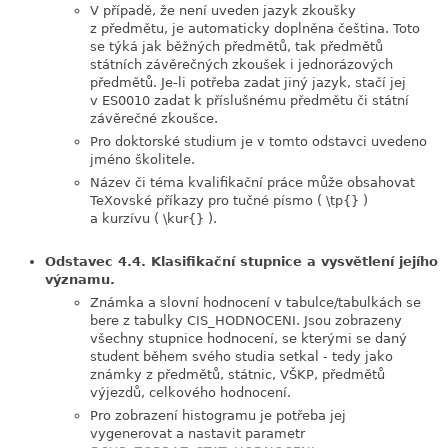
V případě, že není uveden jazyk zkoušky
z předmětu, je automaticky doplněna čeština. Toto
se týká jak běžných předmětů, tak předmětů
státních závěrečných zkoušek i jednorázových
předmětů. Je-li potřeba zadat jiný jazyk, stačí jej
v ES0010 zadat k příslušnému předmětu či státní
závěrečné zkoušce.
Pro doktorské studium je v tomto odstavci uvedeno
jméno školitele.
Název či téma kvalifikační práce může obsahovat
TeXovské příkazy pro tučné písmo ( \tp{} )
a kurzívu ( \kur{} ).
Odstavec 4.4. Klasifikační stupnice a vysvětlení jejího
významu.
Známka a slovní hodnocení v tabulce/tabulkách se
bere z tabulky CIS_HODNOCENI. Jsou zobrazeny
všechny stupnice hodnocení, se kterými se daný
student během svého studia setkal - tedy jako
známky z předmětů, státnic, VŠKP, předmětů
výjezdů, celkového hodnocení.
Pro zobrazení histogramu je potřeba jej
vygenerovat a nastavit parametr