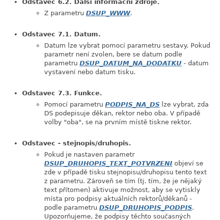
Odstavec 6.2. Další informační zdroje.
Z parametru
DSUP_WWW
.
Odstavec 7.1. Datum.
Datum lze vybrat pomocí parametru sestavy. Pokud
parametr není zvolen, bere se datum podle
parametru
DSUP_DATUM_NA_DODATKU
- datum
vystavení nebo datum tisku.
Odstavec 7.3. Funkce.
Pomocí parametru
PODPIS_NA_DS
lze vybrat, zda
DS podepisuje děkan, rektor nebo oba. V případě
volby "oba", se na prvním místě tiskne rektor.
Odstavec - stejnopis/druhopis.
Pokud je nastaven parametr
DSUP_DRUHOPIS_TEXT_POTVRZENI
objeví se
zde v případě tisku stejnopisu/druhopisu tento text
z parametru. Zároveň se tím (tj. tím, že je nějaký
text přítomen) aktivuje možnost, aby se vytiskly
místa pro podpisy aktuálních rektorů/děkanů -
podle parametru
DSUP_DRUHOPIS_PODPIS
.
Upozorňujeme, že podpisy těchto současných