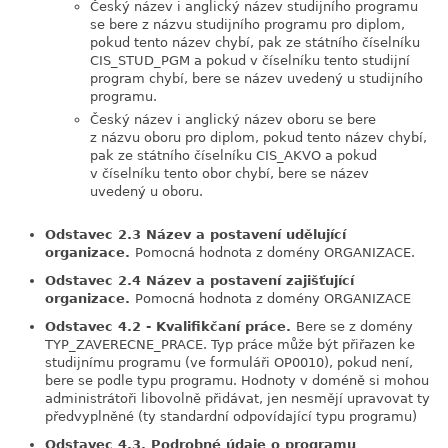
Český název i anglický název studijního programu
se bere z názvu studijního programu pro diplom,
pokud tento název chybí, pak ze státního číselníku
CIS_STUD_PGM a pokud v číselníku tento studijní
program chybí, bere se název uvedený u studijního
programu.
Český název i anglický název oboru se bere
z názvu oboru pro diplom, pokud tento název chybí,
pak ze státního číselníku CIS_AKVO a pokud
v číselníku tento obor chybí, bere se název
uvedený u oboru.
Odstavec 2.3 Název a postavení udělující
organizace.
Pomocná hodnota z domény ORGANIZACE.
Odstavec 2.4 Název a postavení zajišťující
organizace.
Pomocná hodnota z domény ORGANIZACE
Odstavec 4.2 - Kvalifikčaní práce.
Bere se z domény
TYP_ZAVERECNE_PRACE. Typ práce může být přiřazen ke
studijnímu programu (ve formuláři OP0010), pokud není,
bere se podle typu programu. Hodnoty v doméně si mohou
administrátoři libovolně přidávat, jen nesmějí upravovat ty
předvyplněné (ty standardní odpovídající typu programu)
Odstavec 4.3. Podrobné údaje o programu