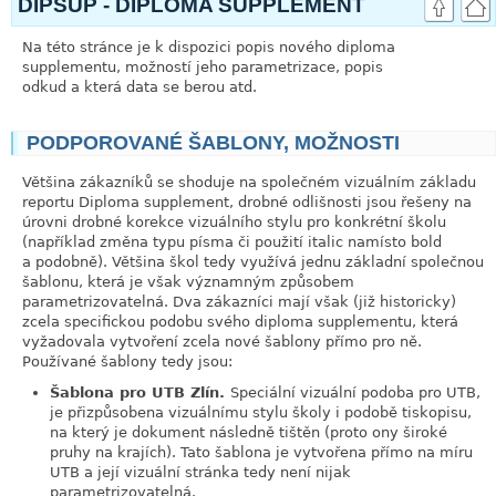
DIPSUP - DIPLOMA SUPPLEMENT
Na této stránce je k dispozici popis nového diploma
supplementu, možností jeho parametrizace, popis
odkud a která data se berou atd.
PODPOROVANÉ ŠABLONY, MOŽNOSTI
link
Většina zákazníků se shoduje na společném vizuálním základu
reportu Diploma supplement, drobné odlišnosti jsou řešeny na
úrovni drobné korekce vizuálního stylu pro konkrétní školu
(například změna typu písma či použití italic namísto bold
a podobně). Většina škol tedy využívá jednu základní společnou
šablonu, která je však významným způsobem
parametrizovatelná. Dva zákazníci mají však (již historicky)
zcela specifickou podobu svého diploma supplementu, která
vyžadovala vytvoření zcela nové šablony přímo pro ně.
Používané šablony tedy jsou:
Šablona pro UTB Zlín.
Speciální vizuální podoba pro UTB,
je přizpůsobena vizuálnímu stylu školy i podobě tiskopisu,
na který je dokument následně tištěn (proto ony široké
pruhy na krajích). Tato šablona je vytvořena přímo na míru
UTB a její vizuální stránka tedy není nijak
parametrizovatelná.