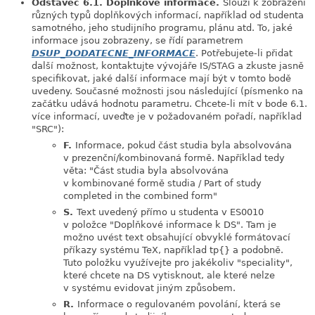
Odstavec 6.1. Doplňkové informace.
Slouží k zobrazení
různých typů doplňkových informací, například od studenta
samotného, jeho studijního programu, plánu atd. To, jaké
informace jsou zobrazeny, se řídí parametrem
DSUP_DODATECNE_INFORMACE
. Potřebujete-li přidat
další možnost, kontaktujte vývojáře IS/STAG a zkuste jasně
specifikovat, jaké další informace mají být v tomto bodě
uvedeny. Současné možnosti jsou následující (písmenko na
začátku udává hodnotu parametru. Chcete-li mít v bode 6.1.
více informací, uveďte je v požadovaném pořadí, například
"SRC"):
F.
Informace, pokud část studia byla absolvována
v prezenční/kombinovaná formě. Například tedy
věta: "Část studia byla absolvována
v kombinované formě studia / Part of study
completed in the combined form"
S.
Text uvedený přímo u studenta v ES0010
v položce "Doplňkové informace k DS". Tam je
možno uvést text obsahující obvyklé formátovací
příkazy systému TeX, například tp{} a podobně.
Tuto položku využívejte pro jakékoliv "speciality",
které chcete na DS vytisknout, ale které nelze
v systému evidovat jiným způsobem.
R.
Informace o regulovaném povolání, která se