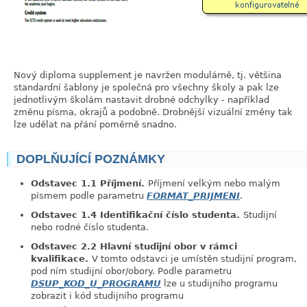
Nový diploma supplement je navržen modulárně, tj. většina
standardní šablony je společná pro všechny školy a pak lze
jednotlivým školám nastavit drobné odchylky - například
změnu písma, okrajů a podobně. Drobnější vizuální změny tak
lze udělat na přání poměrně snadno.
DOPLŇUJÍCÍ POZNÁMKY
link
Odstavec 1.1 Příjmení.
Příjmení velkým nebo malým
písmem podle parametru
FORMAT_PRIJMENI
.
Odstavec 1.4 Identifikační číslo studenta.
Studijní
nebo rodné číslo studenta.
Odstavec 2.2 Hlavní studijní obor v rámci
kvalifikace.
V tomto odstavci je umístěn studijní program,
pod ním studijní obor/obory. Podle parametru
DSUP_KOD_U_PROGRAMU
lze u studijního programu
zobrazit i kód studijního programu