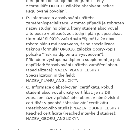
bere přímo od studijního programu - tedy
z formuláře OP0010, záložka Absolvent, sekce
Regulované povolání.
P.
Informace o absolvování určitého
zaměření/specializace. V tomto případě je zobrazen
název studijního plánu, který student absolvoval
a to pouze v případě, že studijní plán je specializací
(formulář SL0010, zaškrtnuto "Spec") a že obor
tohoto plánu má nastaveno, že se specializace
tisknou (formulář OP0010, záložka Obory-Popis,
položka "Tisk na diplomu a vysvědčení").
Příkladem výstupu na diploma supplement je pak
například: "Absolvování určitého zaměření oboru
(specializace): NAZEV_PLANU_CESKY /
Specialization in the field:
NAZEV_PLANU_ANGLICKY".
C.
Informace o absolvování certifikátu. Pokud
student absolvoval určitý certifikát, je na DS
zobrazen název příslušného oboru, v němž získal
certifikát v podobě "Absolvování certifikátu
(mezioborového studia): NAZEV_OBORU_CESKY /
Reached certificate (reached inter-field studies):
NAZEV_OBORU_ANGLICKY".