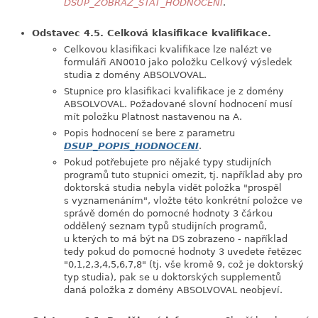
DSUP_ZOBRAZ_STAT_HODNOCENI
.
Odstavec 4.5. Celková klasifikace kvalifikace.
Celkovou klasifikaci kvalifikace lze nalézt ve
formuláři AN0010 jako položku Celkový výsledek
studia z domény ABSOLVOVAL.
Stupnice pro klasifikaci kvalifikace je z domény
ABSOLVOVAL. Požadované slovní hodnocení musí
mít položku Platnost nastavenou na A.
Popis hodnocení se bere z parametru
DSUP_POPIS_HODNOCENI
.
Pokud potřebujete pro nějaké typy studijních
programů tuto stupnici omezit, tj. například aby pro
doktorská studia nebyla vidět položka "prospěl
s vyznamenáním", vložte této konkrétní položce ve
správě domén do pomocné hodnoty 3 čárkou
oddělený seznam typů studijních programů,
u kterých to má být na DS zobrazeno - například
tedy pokud do pomocné hodnoty 3 uvedete řetězec
"0,1,2,3,4,5,6,7,8" (tj. vše kromě 9, což je doktorský
typ studia), pak se u doktorských supplementů
daná položka z domény ABSOLVOVAL neobjeví.