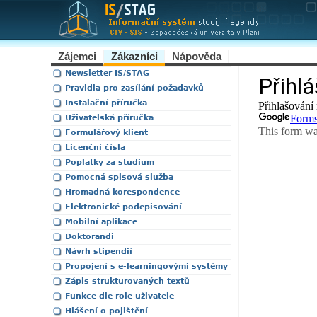
Zájemci
Zákazníci
Nápověda
Newsletter IS/STAG
Pravidla pro zasílání požadavků
Instalační příručka
Uživatelská příručka
Formulářový klient
Licenční čísla
Poplatky za studium
Pomocná spisová služba
Hromadná korespondence
Elektronické podepisování
Mobilní aplikace
Doktorandi
Návrh stipendií
Propojení s e-learningovými systémy
Zápis strukturovaných textů
Funkce dle role uživatele
Hlášení o pojištění