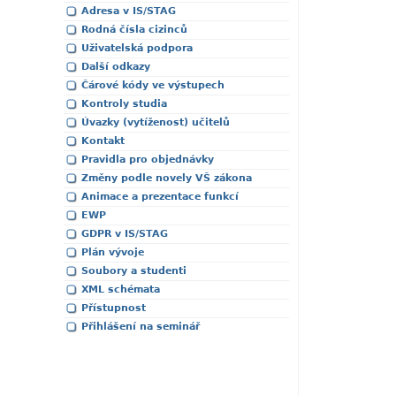
Adresa v IS/STAG
Rodná čísla cizinců
Uživatelská podpora
Další odkazy
Čárové kódy ve výstupech
Kontroly studia
Úvazky (vytíženost) učitelů
Kontakt
Pravidla pro objednávky
Změny podle novely VŠ zákona
Animace a prezentace funkcí
EWP
GDPR v IS/STAG
Plán vývoje
Soubory a studenti
XML schémata
Přístupnost
Přihlášení na seminář