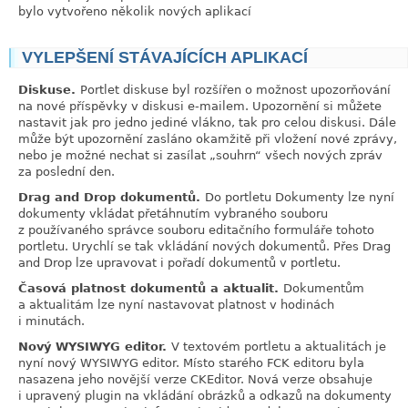
bylo vytvořeno několik nových aplikací
VYLEPŠENÍ STÁVAJÍCÍCH APLIKACÍ
link
Diskuse.
Portlet diskuse byl rozšířen o možnost upozorňování
na nové příspěvky v diskusi e-mailem. Upozornění si můžete
nastavit jak pro jedno jediné vlákno, tak pro celou diskusi. Dále
může být upozornění zasláno okamžitě při vložení nové zprávy,
nebo je možné nechat si zasílat
„
souhrn
“
všech nových zpráv
za poslední den.
Drag and Drop dokumentů.
Do portletu Dokumenty lze nyní
dokumenty vkládat přetáhnutím vybraného souboru
z používaného správce souboru editačního formuláře tohoto
portletu. Urychlí se tak vkládání nových dokumentů. Přes Drag
and Drop lze upravovat i pořadí dokumentů v portletu.
Časová platnost dokumentů a aktualit.
Dokumentům
a aktualitám lze nyní nastavovat platnost v hodinách
i minutách.
Nový WYSIWYG editor.
V textovém portletu a aktualitách je
nyní nový WYSIWYG editor. Místo starého FCK editoru byla
nasazena jeho novější verze CKEditor. Nová verze obsahuje
i upravený plugin na vkládání obrázků a odkazů na dokumenty