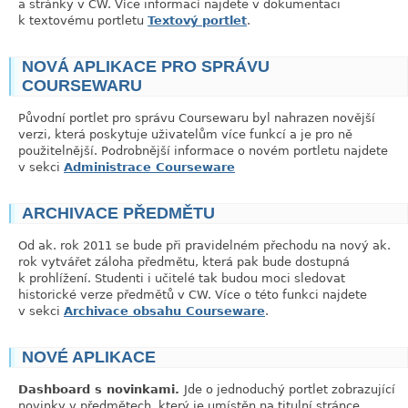
a stránky v CW. Více informací najdete v dokumentaci
k textovému portletu
Textový portlet
.
NOVÁ APLIKACE PRO SPRÁVU
link
COURSEWARU
Původní portlet pro správu Coursewaru byl nahrazen novější
verzi, která poskytuje uživatelům více funkcí a je pro ně
použitelnější. Podrobnější informace o novém portletu najdete
v sekci
Administrace Courseware
ARCHIVACE PŘEDMĚTU
link
Od ak. rok 2011 se bude při pravidelném přechodu na nový ak.
rok vytvářet záloha předmětu, která pak bude dostupná
k prohlížení. Studenti i učitelé tak budou moci sledovat
historické verze předmětů v CW. Více o této funkci najdete
v sekci
Archivace obsahu Courseware
.
NOVÉ APLIKACE
link
Dashboard s novinkami.
Jde o jednoduchý portlet zobrazující
novinky v předmětech, který je umístěn na titulní stránce