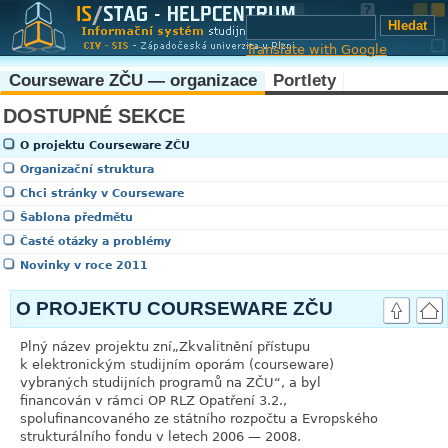
Translate with Google
Courseware ZČU — organizace
Portlety
DOSTUPNÉ SEKCE
O projektu Courseware ZČU
Organizační struktura
Chci stránky v Courseware
Šablona předmětu
Časté otázky a problémy
Novinky v roce 2011
O PROJEKTU COURSEWARE ZČU
Plný název projektu zní
„
Zkvalitnění přístupu
k elektronickým studijním oporám (courseware)
vybraných studijních programů na ZČU
“
, a byl
financován v rámci OP RLZ Opatření 3.2.,
spolufinancovaného ze státního rozpočtu a Evropského
strukturálního fondu v letech 2006 — 2008.