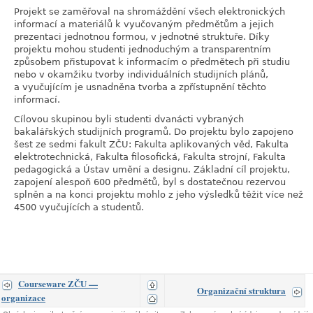
Projekt se zaměřoval na shromáždění všech elektronických
informací a materiálů k vyučovaným předmětům a jejich
prezentaci jednotnou formou, v jednotné struktuře. Díky
projektu mohou studenti jednoduchým a transparentním
způsobem přistupovat k informacím o předmětech při studiu
nebo v okamžiku tvorby individuálních studijních plánů,
a vyučujícím je usnadněna tvorba a zpřístupnění těchto
informací.
Cílovou skupinou byli studenti dvanácti vybraných
bakalářských studijních programů. Do projektu bylo zapojeno
šest ze sedmi fakult ZČU: Fakulta aplikovaných věd, Fakulta
elektrotechnická, Fakulta filosofická, Fakulta strojní, Fakulta
pedagogická a Ústav umění a designu. Základní cíl projektu,
zapojení alespoň 600 předmětů, byl s dostatečnou rezervou
splněn a na konci projektu mohlo z jeho výsledků těžit více než
4500 vyučujících a studentů.
Courseware ZČU —
Organizační struktura
organizace