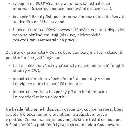
napojení na IS/STAG a tedy automatická aktualizace
informací (rozvrhy, anotace, personální obsazení, …),
bezpečné řízení přístupu k informacím bez nutnosti zřizovat
studentům další hesla apod.,
funkce, které na běžných www stránkách nejsou k dispozici,
nebo se obtížně realizují (diskuse, elektronické
odevzdávání semestrálních prací).
Ze stránek předmětu v Courseware samozřejmě těží i studenti,
pro které má největší význam
to, že naleznou všechny předměty na jednom místě (mají-li
stránky v CW),
jednotná struktura všech předmětů, jednotný vzhled
i navigace a tím i snadnější orientace,
jednotná identita a bezpečný přístup k informacím
i z prostředí mimo univerzitu.
Na každé fakultě je k dispozici osoba tzv. coursemastera, který
je detailně obeznámen s projektem a způsobem práce
v portálu. Coursemaster je tedy nejbližší kontaktní osobou pro
řešení námětů a problémů týkajících se projektu Courseware