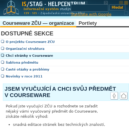
Translate with Google
Courseware ZČU — organizace
Portlety
DOSTUPNÉ SEKCE
O projektu Courseware ZČU
Organizační struktura
Chci stránky v Courseware
Šablona předmětu
Časté otázky a problémy
Novinky v roce 2011
JSEM VYUČUJÍCÍ A CHCI SVŮJ PŘEDMĚT
V COURSEWARE
Pokud jste vyučující ZČU a rozhodnete se zařadit
nějaký vámi vyučovaný předmět do Courseware,
získáte několik výhod:
snadná editace stránek bez technických znalostí,