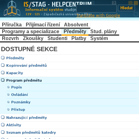
Translate with Google
Příručka
Přijímací řízení
Absolvent
Programy a specializace
Předměty
Stud. plány
Rozvrh
Zkoušky
Studenti
Platby
Systém
DOSTUPNÉ SEKCE
Předměty
Kopírování předmětů
Kapacity
Program předmětu
Popis
Ovládání
Poznámky
Přístup
Nahrazující předměty
Aktivity
Seznam předmětů katedry