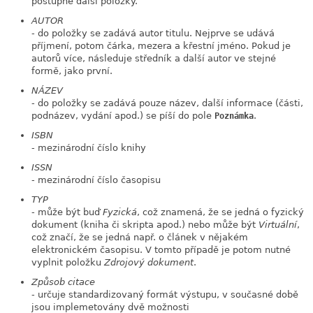
postupně další položky.
AUTOR
- do položky se zadává autor titulu. Nejprve se udává
příjmení, potom čárka, mezera a křestní jméno. Pokud je
autorů více, následuje středník a další autor ve stejné
formě, jako první.
NÁZEV
- do položky se zadává pouze název, další informace (části,
podnázev, vydání apod.) se píší do pole
.
Poznámka
ISBN
- mezinárodní číslo knihy
ISSN
- mezinárodní číslo časopisu
TYP
- může být buď
Fyzická
, což znamená, že se jedná o fyzický
dokument (kniha či skripta apod.) nebo může být
Virtuální
,
což značí, že se jedná např. o článek v nějakém
elektronickém časopisu. V tomto případě je potom nutné
vyplnit položku
Zdrojový dokument
.
Způsob citace
- určuje standardizovaný formát výstupu, v současné době
jsou implemetovány dvě možnosti