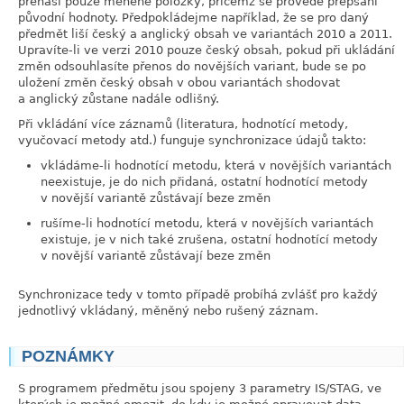
přenáší pouze měněné položky, přičemž se provede přepsání
původní hodnoty. Předpokládejme například, že se pro daný
předmět liší český a anglický obsah ve variantách 2010 a 2011.
Upravíte-li ve verzi 2010 pouze český obsah, pokud při ukládání
změn odsouhlasíte přenos do novějších variant, bude se po
uložení změn český obsah v obou variantách shodovat
a anglický zůstane nadále odlišný.
Při vkládání více záznamů (literatura, hodnotící metody,
vyučovací metody atd.) funguje synchronizace údajů takto:
vkládáme-li hodnotící metodu, která v novějších variantách
neexistuje, je do nich přidaná, ostatní hodnotící metody
v novější variantě zůstávají beze změn
rušíme-li hodnotící metodu, která v novějších variantách
existuje, je v nich také zrušena, ostatní hodnotící metody
v novější variantě zůstávají beze změn
Synchronizace tedy v tomto případě probíhá zvlášť pro každý
jednotlivý vkládaný, měněný nebo rušený záznam.
POZNÁMKY
link
S programem předmětu jsou spojeny 3 parametry IS/STAG, ve