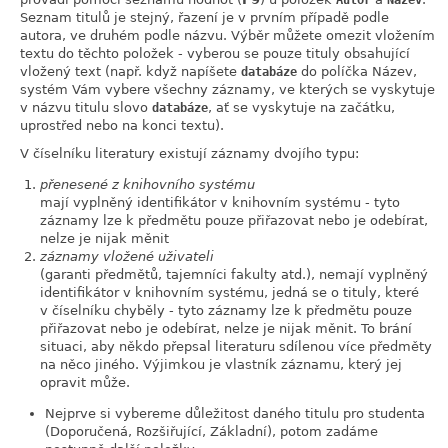
Autor
Název
Seznam titulů je stejný, řazení je v prvním případě podle
autora, ve druhém podle názvu. Výběr můžete omezit vložením
textu do těchto položek - vyberou se pouze tituly obsahující
vložený text (např. když napíšete
do políčka Název,
databáze
systém Vám vybere všechny záznamy, ve kterých se vyskytuje
v názvu titulu slovo
, ať se vyskytuje na začátku,
databáze
uprostřed nebo na konci textu).
V číselníku literatury existují záznamy dvojího typu:
přenesené z knihovního systému
mají vyplněný identifikátor v knihovním systému - tyto
záznamy lze k předmětu pouze přiřazovat nebo je odebírat,
nelze je nijak měnit
záznamy vložené uživateli
(garanti předmětů, tajemníci fakulty atd.), nemají vyplněný
identifikátor v knihovním systému, jedná se o tituly, které
v číselníku chyběly - tyto záznamy lze k předmětu pouze
přiřazovat nebo je odebírat, nelze je nijak měnit. To brání
situaci, aby někdo přepsal literaturu sdílenou více předměty
na něco jiného. Výjimkou je vlastník záznamu, který jej
opravit může.
Nejprve si vybereme důležitost daného titulu pro studenta
(Doporučená, Rozšiřující, Základní), potom zadáme