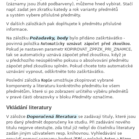
(záznamy jsou žlutě podbarveny), můžeme hned vybírat. Stačí
např. zadat jen zkratku katedy a rok varianty předmětů
a systém vybere příslušné předměty.
V dalších záložkách pak doplňujete k předmětu příslušné
informace.
Na záložku
Požadavky, body
bylo přidáno zaškrtávátko -
povinná položka
.
Automaticky uznávat zápočet před zkouškou
Pokud je nastaven parametr KOPIROVAT_ZPPZK_PRI_ZNAMCE,
tak se automaticky uznává zápočet před zkouškou, když je
u předchozího neúspěšného pokusu o absolvování předmětu
zápočet před zkouškou splněn. Pokud chcete toto automatické
uznávání vypnout, odškrtněte toto zaškrtávátko.
Poslední záložka
umožňuje zkopírovat vybrané
Kopie
komponenty a literaturu konkrétního předmětu ke všem
předmětům, které si po zobrazení určitého výběru předmětů
v pravé části obrazovky v bloku
Předměty
označíme.
Vkládání literatury
V záložce
Doporučená literatura
se zadávají tituly, které jsou
pro daný předmět doporučeny ke studiu. Při zadávání nového
titulu nejprve otestujte, zda titul již nebyl do číselníku literatury
zadán jiným uživatelem resp. knihovnou. Vyhledávání se
provádí pomocí seznamu hodnot (
F9
) u položek
a
.