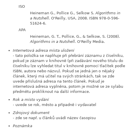
ISO
Heineman G., Pollice G., Selkow S.
Algorithms in
a Nutshell.
O'Reilly, USA, 2008. ISBN 978-0-596-
51624-6.
APA
Heineman, G. T., Pollice, G., & Selkow, S. (2008).
Algorithms in a Nutshell.
O'Reilly Media.
Internetová adresa místa uložení
- tato položka se naplňuje při přebrání záznamu z číselníku,
pokud je záznam v knihovně (při zadávání nového titulu do
číselníku lze vyhledat titul v knihovně pomocí tlačítek podle
ISBN, autora nebo názvu). Pokud se jedná jen o nějaký
článek, který má učitel na svých stránkách, tak se zde
uvede příslušná adresa na tento článek. Pokud je
internetová adresa vyplněna, potom je možné se ze sylabu
předmětu prokliknout na další informace.
Rok a místo vydání
- uvede se rok, město a případně i vydavatel
Zdrojový dokument
- zde se např. u článků uvádí název časopisu
Poznámka