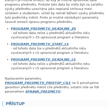
kterých je možné omezit, do kdy je možné opravovat data
programu předmětu. Protože tato data by měla být na začátku
výuky předmětu uzavírána jako nepsaná smlouva mezi
učitelem a studentem, učitel by neměl během výuky předmětu
tyto podmínky měnit. Proto je možné následující parametry
časově omezit úpravu programu předmětu.
PROGRAM_PREDMETU_DEADLINE_ZS
- od tohoto data nelze u předmětů aktuálního roku
vyučovaných v ZS upravovat program a literaturu
PROGRAM_PREDMETU_START_LS
- od tohoto data lze u předmětů aktuálního roku
vyučovaných v LS upravovat program a literaturu
PROGRAM_PREDMETU_DEADLINE_LS
- od tohoto data nelze u předmětů aktuálního roku
vyučovaných v LS upravovat program a literaturu
Nastavením parametru
PROGRAM_PREDMETU_PRISTUP_CILE
na G povolujeme
garantovi předmětu měnit cíle předmětu, ostatní role se řídí
parametrem
SPRAVA_PREDMETU
.
PŘÍSTUP
link