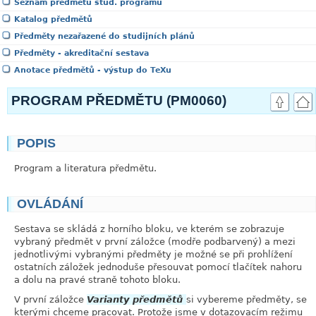
Seznam předmětů stud. programu
Katalog předmětů
Předměty nezařazené do studijních plánů
Předměty - akreditační sestava
Anotace předmětů - výstup do TeXu
PROGRAM PŘEDMĚTU (PM0060)
POPIS
link
Program a literatura předmětu.
OVLÁDÁNÍ
link
Sestava se skládá z horního bloku, ve kterém se zobrazuje
vybraný předmět v první záložce (modře podbarvený) a mezi
jednotlivými vybranými předměty je možné se při prohlížení
ostatních záložek jednoduše přesouvat pomocí tlačítek nahoru
a dolu na pravé straně tohoto bloku.
V první záložce
Varianty předmětů
si vybereme předměty, se
kterými chceme pracovat. Protože jsme v dotazovacím režimu