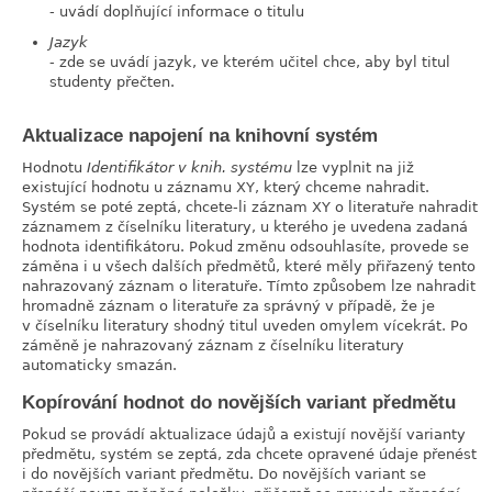
- uvádí doplňující informace o titulu
Jazyk
- zde se uvádí jazyk, ve kterém učitel chce, aby byl titul
studenty přečten.
Aktualizace napojení na knihovní systém
Hodnotu
Identifikátor v knih. systému
lze vyplnit na již
existující hodnotu u záznamu XY, který chceme nahradit.
Systém se poté zeptá, chcete-li záznam XY o literatuře nahradit
záznamem z číselníku literatury, u kterého je uvedena zadaná
hodnota identifikátoru. Pokud změnu odsouhlasíte, provede se
záměna i u všech dalších předmětů, které měly přiřazený tento
nahrazovaný záznam o literatuře. Tímto způsobem lze nahradit
hromadně záznam o literatuře za správný v případě, že je
v číselníku literatury shodný titul uveden omylem vícekrát. Po
záměně je nahrazovaný záznam z číselníku literatury
automaticky smazán.
Kopírování hodnot do novějších variant předmětu
Pokud se provádí aktualizace údajů a existují novější varianty
předmětu, systém se zeptá, zda chcete opravené údaje přenést
i do novějších variant předmětu. Do novějších variant se