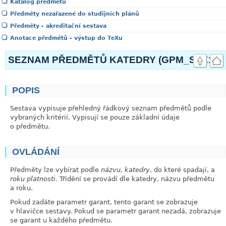
Katalog předmětů
Předměty nezařazené do studijních plánů
Předměty - akreditační sestava
Anotace předmětů - výstup do TeXu
SEZNAM PŘEDMĚTŮ KATEDRY (GPM_SEZ1)
POPIS
link
Sestava vypisuje přehledný řádkový seznam předmětů podle
vybraných kritérií. Vypisují se pouze základní údaje
o předmětu.
OVLÁDÁNÍ
link
Předměty lze vybírat podle
názvu, katedry
, do které spadají, a
roku platnosti.
Třídění se provádí dle katedry, názvu předmětu
a roku.
Pokud zadáte parametr garant, tento garant se zobrazuje
v hlavičce sestavy. Pokud se parametr garant nezadá, zobrazuje
se garant u každého předmětu.