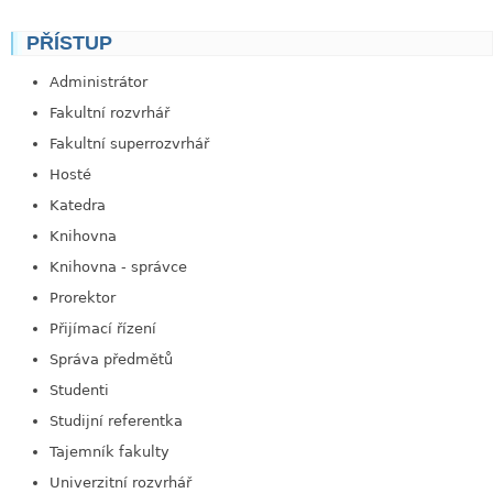
PŘÍSTUP
link
Administrátor
Fakultní rozvrhář
Fakultní superrozvrhář
Hosté
Katedra
Knihovna
Knihovna - správce
Prorektor
Přijímací řízení
Správa předmětů
Studenti
Studijní referentka
Tajemník fakulty
Univerzitní rozvrhář