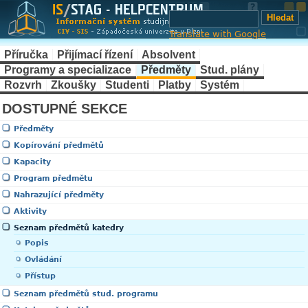
Translate with Google
Příručka
Přijímací řízení
Absolvent
Programy a specializace
Předměty
Stud. plány
Rozvrh
Zkoušky
Studenti
Platby
Systém
DOSTUPNÉ SEKCE
Předměty
Kopírování předmětů
Kapacity
Program předmětu
Nahrazující předměty
Aktivity
Seznam předmětů katedry
Popis
Ovládání
Přístup
Seznam předmětů stud. programu