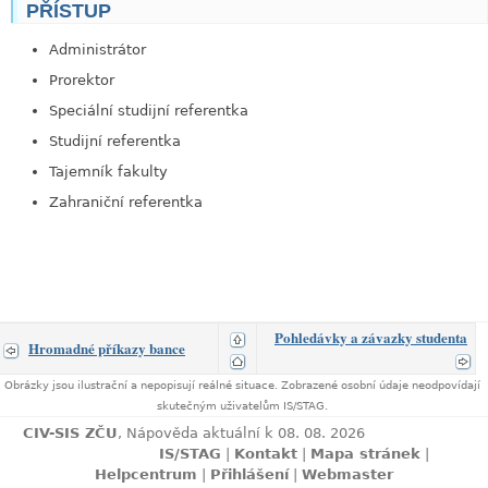
PŘÍSTUP
link
Administrátor
Prorektor
Speciální studijní referentka
Studijní referentka
Tajemník fakulty
Zahraniční referentka
Pohledávky a závazky studenta
Hromadné příkazy bance
Obrázky jsou ilustrační a nepopisují reálné situace. Zobrazené osobní údaje neodpovídají
skutečným uživatelům IS/STAG.
CIV-SIS ZČU
, Nápověda aktuální k 08. 08. 2026
IS/STAG
|
Kontakt
|
Mapa stránek
|
Helpcentrum
|
Přihlášení
|
Webmaster