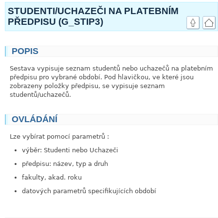
STUDENTI/UCHAZEČI NA PLATEBNÍM
PŘEDPISU (G_STIP3)
POPIS
link
Sestava vypisuje seznam studentů nebo uchazečů na platebním
předpisu pro vybrané období. Pod hlavičkou, ve které jsou
zobrazeny položky předpisu, se vypisuje seznam
studentů/uchazečů.
OVLÁDÁNÍ
link
Lze vybírat pomocí parametrů :
výběr: Studenti nebo Uchazeči
předpisu: název, typ a druh
fakulty, akad. roku
datových parametrů specifikujících období