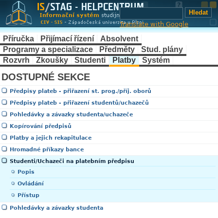
Translate with Google
Příručka
Přijímací řízení
Absolvent
Programy a specializace
Předměty
Stud. plány
Rozvrh
Zkoušky
Studenti
Platby
Systém
DOSTUPNÉ SEKCE
Předpisy plateb - přiřazení st. prog./příj. oborů
Předpisy plateb - přiřazení studentů/uchazečů
Pohledávky a závazky studenta/uchazeče
Kopírování předpisů
Platby a jejich rekapitulace
Hromadné příkazy bance
Studenti/Uchazeči na platebním předpisu
Popis
Ovládání
Přístup
Pohledávky a závazky studenta