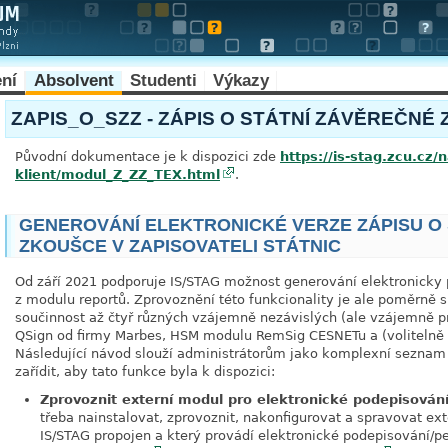
ení
Absolvent
Studenti
Výkazy
ZAPIS_O_SZZ - ZÁPIS O STÁTNÍ ZÁVĚREČNÉ
Původní dokumentace je k dispozici zde
https://is-stag.zcu.cz
klient/modul_Z_ZZ_TEX.html
.
GENEROVÁNÍ ELEKTRONICKÉ VERZE ZÁPISU O
ZKOUŠCE V ZAPISOVATELI STÁTNIC
Od září 2021 podporuje IS/STAG možnost generování elektronick
z modulu reportů. Zprovoznění této funkcionality je ale poměrně sl
součinnost až čtyř různých vzájemně nezávislých (ale vzájemně 
QSign od firmy Marbes, HSM modulu RemSig CESNETu a (volitelně a
Následující návod slouží administrátorům jako komplexní seznam 
zařídit, aby tato funkce byla k dispozici:
Zprovoznit externí modul pro elektronické podepisován
třeba nainstalovat, zprovoznit, nakonfigurovat a spravovat ex
IS/STAG propojen a který provádí elektronické podepisování/p