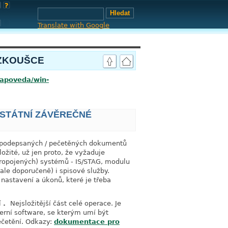
Translate with Google
 ZKOUŠCE
/napoveda/win-
 STÁTNÍ ZÁVĚREČNÉ
link
y podepsaných / pečetěných dokumentů
ožité, už jen proto, že vyžaduje
propojených) systémů - IS/STAG, modulu
le doporučeně) i spisové služby.
nastavení a úkonů, které je třeba
í .
Nejsložitější část celé operace. Je
terní software, se kterým umí být
ečetění. Odkazy:
dokumentace pro