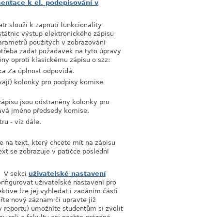
ntace k el. podepisování v
r slouží k zapnutí funkcionality
státnic výstup elektronického zápisu
arametrů použitých v zobrazování
potřeba zadat požadavek na tyto úpravy
y oproti klasickému zápisu o szz:
ka Za úplnost odpovídá.
vají) kolonky pro podpisy komise
zápisu jsou odstraněny kolonky pro
tává jméno předsedy komise.
ru - víz dále.
 na text, který chcete mít na zápisu
ext se zobrazuje v patičce poslední
.
V sekci
uživatelské nastavení
onfigurovat uživatelské nastavení pro
ktive lze jej vyhledat i zadáním části
řte nový záznam či upravte již
y reportu) umožníte studentům si zvolit