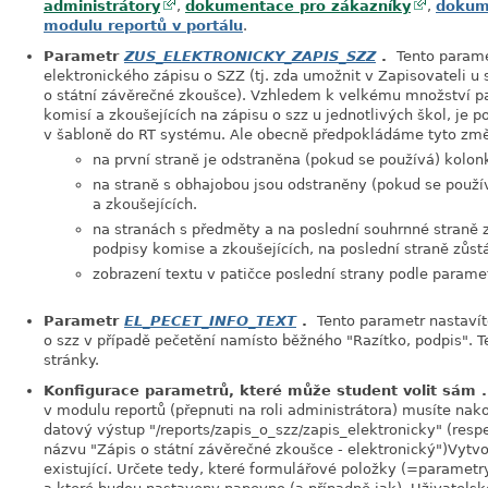
administrátory
,
dokumentace pro zákazníky
,
dokume
modulu reportů v portálu
.
Parametr
ZUS_ELEKTRONICKY_ZAPIS_SZZ
.
Tento paramet
elektronického zápisu o SZZ (tj. zda umožnit v Zapisovateli u 
o státní závěrečné zkoušce). Vzhledem k velkému množství p
komisí a zkoušejících na zápisu o szz u jednotlivých škol, je 
v šabloně do RT systému. Ale obecně předpokládáme tyto změn
na první straně je odstraněna (pokud se používá) kolon
na straně s obhajobou jsou odstraněny (pokud se použí
a zkoušejících.
na stranách s předměty a na poslední souhrnné straně 
podpisy komise a zkoušejících, na poslední straně zůs
zobrazení textu v patičce poslední strany podle paramet
Parametr
EL_PECET_INFO_TEXT
.
Tento parametr nastavíte
o szz v případě pečetění namísto běžného "Razítko, podpis". T
stránky.
Konfigurace parametrů, které může student volit sám 
v modulu reportů (přepnuti na roli administrátora) musíte nak
datový výstup "/reports/zapis_o_szz/zapis_elektronicky" (respe
názvu "Zápis o státní závěrečné zkoušce - elektronický")Vytvo
existující. Určete tedy, které formulářové položky (=parametr