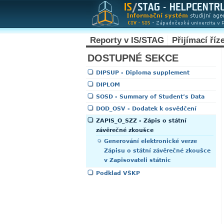
Reporty v IS/STAG
Přijímací říz
DOSTUPNÉ SEKCE
DIPSUP - Diploma supplement
DIPLOM
SOSD - Summary of Student’s Data
DOD_OSV - Dodatek k osvědčení
ZAPIS_O_SZZ - Zápis o státní
závěrečné zkoušce
Generování elektronické verze
Zápisu o státní závěrečné zkoušce
v Zapisovateli státnic
Podklad VŠKP