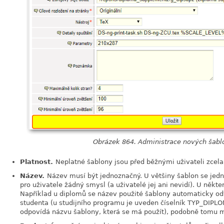
Obrázek 864. Administrace nových šabl
Platnost.
Neplatné šablony jsou před běžnými uživateli zcela
Název.
Název musí být jednoznačný. U většiny šablon se jedn
pro uživatele žádný smysl (a uživatelé jej ani nevidí). U někte
Například u diplomů se název použité šablony automaticky od
studenta (u studijního programu je uveden číselník TYP_DIPL
odpovídá názvu šablony, která se má použít), podobně tomu mů