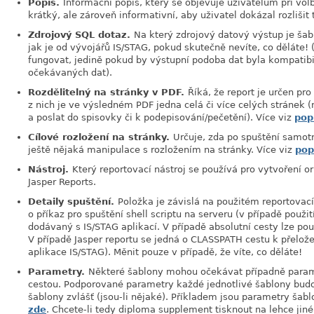
Popis.
Informační popis, který se objevuje uživatelům při vol
krátký, ale zároveň informativní, aby uživatel dokázal rozlišit
Zdrojový SQL dotaz.
Na který zdrojový datový výstup je ša
jak je od vývojářů IS/STAG, pokud skutečně nevíte, co děláte!
fungovat, jedině pokud by výstupní podoba dat byla kompati
očekávaných dat).
Rozdělitelný na stránky v PDF.
Říká, že report je určen pr
z nich je ve výsledném PDF jedna celá či více celých stránek (
a poslat do spisovky či k podepisování/pečetění). Více viz
pop
Cílové rozložení na stránky.
Určuje, zda po spuštění samot
ještě nějaká manipulace s rozložením na stránky. Více viz
pop
Nástroj.
Který reportovací nástroj se používá pro vytvoření or
Jasper Reports.
Detaily spuštění.
Položka je závislá na použitém reportovací
o příkaz pro spuštění shell scriptu na serveru (v případě použit
dodávaný s IS/STAG aplikací. V případě absolutní cesty lze použ
V případě Jasper reportu se jedná o CLASSPATH cestu k přelož
aplikace IS/STAG). Měnit pouze v případě, že víte, co děláte!
Parametry.
Některé šablony mohou očekávat případně param
cestou. Podporované parametry každé jednotlivé šablony bud
šablony zvlášť (jsou-li nějaké). Příkladem jsou parametry ša
zde
. Chcete-li tedy diploma supplement tisknout na lehce jiné