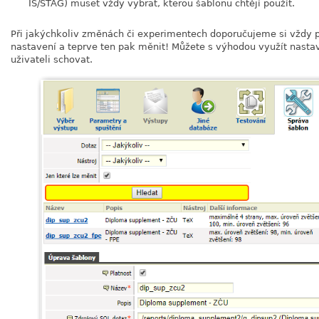
IS/STAG) muset vždy vybrat, kterou šablonu chtějí použít.
Při jakýchkoliv změnách či experimentech doporučujeme si vždy pr
nastavení a teprve ten pak měnit! Můžete s výhodou využít nastave
uživateli schovat.