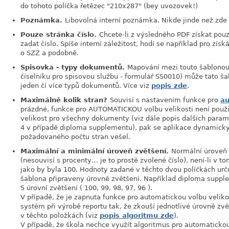
do tohoto políčka řetězec "210x287" (bey uvozovek!)
Poznámka.
Libovolná interní poznámka. Nikde jinde než zde
Pouze stránka číslo.
Chcete-li z výsledného PDF získat pouz
zadat číslo. Spíše interní záležitost, hodí se například pro zís
o SZZ a podobně.
Spisovka - typy dokumentů.
Mapování mezi touto šablonou
číselníku pro spisovou službu - formulář SS0010) může tato ša
jeden čí více typů dokumentů. Více viz
popis zde
.
Maximálně kolik stran?
Souvisí s nastavením funkce pro
au
prázdné, funkce pro AUTOMATICKOU volbu velikosti není použit
velikost pro všechny dokumenty (viz dále popis dalších paramet
4 v případě diploma supplementu), pak se aplikace dynamicky
požadovaného počtu stran vešel.
Maximální a minimální úroveň zvětšení.
Normální úroveň
(nesouvisí s procenty… je to prostě zvolené číslo), není-li v 
jako by byla 100. Hodnoty zadané v těchto dvou políčkách urč
šablona připraveny úrovně zvětšení. Například diploma supp
5 úrovní zvětšení ( 100, 99, 98, 97, 96 ).
V případě, že je zapnuta funkce pro automatickou volbu velikos
systém při výrobě reportu tak, že zkouší jednotlivé úrovně zv
v těchto položkách (viz
popis algoritmu zde
).
V případě, že škola nechce využít algoritmus pro automatickou 