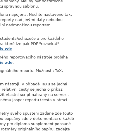
bě šablony. Měl by být dostatečně
 tu správnou šablonu.
blona napojena. Nechte nastaveno tak,
 (reporty nad jinými daty nebudou
bilní nadmnožinou reportem
o studenta/uchazeče a pro každého
na které lze pak PDF "rozsekat"
is zde
.
ného reportovacího nástroje probíhá
is zde
.
iginálního reportu. Možnosti: TeX,
m nástroji. V případě TeXu se jedná
í relativní cesty se jedná o příkaz
ít vlastní script nahraný na server).
enému Jasper reportu (cesta v rámci
etry svého spuštění zadané zde touto
ou popsány zde v dokumentaci u každé
blony pro diploma supplement popsané
 rozměry originálního papíru, zadejte