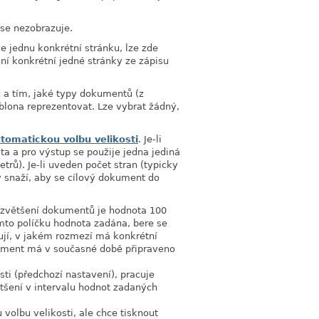
 se nezobrazuje.
e jednu konkrétní stránku, lze zde
kání konkrétní jedné stránky ze zápisu
 a tím, jaké typy dokumentů (z
blona reprezentovat. Lze vybrat žádný,
tomatickou volbu velikosti
. Je-li
a a pro výstup se použije jedna jediná
rů). Je-li uveden počet stran (typicky
 snaží, aby se cílový dokument do
 zvětšení dokumentů je hodnota 100
tomto políčku hodnota zadána, bere se
ují, v jakém rozmezí má konkrétní
lement má v současné době připraveno
ti (předchozí nastavení), pracuje
ětšení v intervalu hodnot zadaných
volbu velikosti, ale chce tisknout