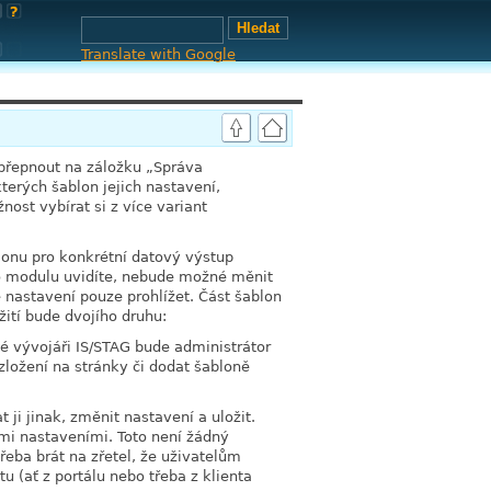
Translate with Google
 přepnout na záložku
„
Správa
terých šablon jejich nastavení,
ost vybírat si z více variant
lonu pro konkrétní datový výstup
to modulu uvidíte, nebude možné měnit
 nastavení pouze prohlížet. Část šablon
žití bude dvojího druhu:
 vývojáři IS/STAG bude administrátor
ozložení na stránky či dodat šabloně
ji jinak, změnit nastavení a uložit.
mi nastaveními. Toto není žádný
řeba brát na zřetel, že uživatelům
u (ať z portálu nebo třeba z klienta