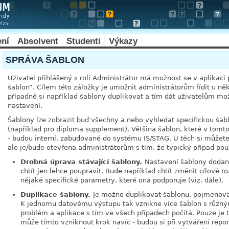
ení
Absolvent
Studenti
Výkazy
SPRÁVA ŠABLON
Uživatel přihlášený s rolí Administrátor má možnost se v aplikaci
šablon
“
. Cílem této záložky je umožnit administrátorům řídit u něk
případně si například šablony duplikovat a tím dát uživatelům možn
nastavení.
Šablony lze zobrazit buď všechny a nebo vyhledat specifickou šab
(například pro diploma supplement). Většina šablon, které v tom
- budou interní, zabudované do systému IS/STAG. U těch si můžete
ale je/bude otevřena administrátorům s tím, že typický případ pou
Drobná úprava stávající šablony.
Nastavení šablony dodané
chtít jen lehce poupravit. Bude například chtít změnit cílové r
nějaké specifické parametry, které ona podporuje (viz. dále).
Duplikace šablony.
Je možno duplikovat šablonu, pojmenovat 
K jednomu datovému výstupu tak vznikne více šablon s různý
problém a aplikace s tím ve všech případech počítá. Pouze je t
může tímto vzniknout krok navíc - budou si při vytváření report