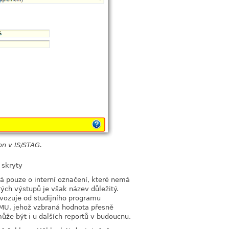
on v IS/STAG.
 skryty
á pouze o interní označení, které nemá
rých výstupů je však název důležitý.
vozuje od studijního programu
OMU, jehož vzbraná hodnota přesně
že být i u dalších reportů v budoucnu.