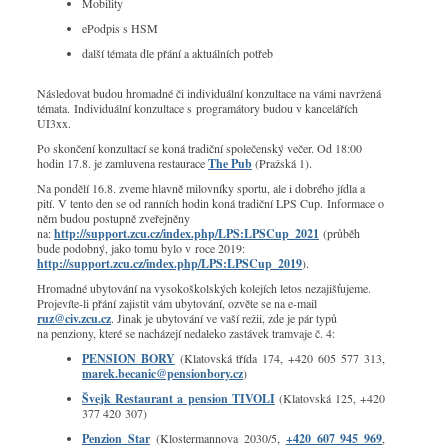
Mobility
ePodpis s HSM
další témata dle přání a aktuálních potřeb
Následovat budou hromadné či individuální konzultace na vámi navržená
témata. Individuální konzultace s programátory budou v kancelářích
UI3xx.
Po skončení konzultací se koná tradiční společenský večer. Od 18:00
hodin 17.8. je zamluvena restaurace
The Pub
(Pražská 1).
Na pondělí 16.8. zveme hlavně milovníky sportu, ale i dobrého jídla a
pití. V tento den se od ranních hodin koná tradiční LPS Cup. Informace o
něm budou postupně zveřejněny
na:
http://support.zcu.cz/index.php/LPS:LPSCup_2021
(průběh
bude podobný, jako tomu bylo v roce 2019:
http://support.zcu.cz/index.php/LPS:LPSCup_2019
).
Hromadné ubytování na vysokoškolských kolejích letos nezajišťujeme.
Projevíte-li přání zajistit vám ubytování, ozvěte se na e-mail
ruz@civ.zcu.cz
. Jinak je ubytování ve vaší režii, zde je pár typů
na penziony, které se nacházejí nedaleko zastávek tramvaje č. 4:
PENSION BORY
(Klatovská třída 174, +420 605 577 313,
marek.becanic@pensionbory.cz
)
Švejk Restaurant a pension TIVOLI
(Klatovská 125, +420
377 420 307)
Penzion Star
(Klostermannova 2030/5,
+420 607 945 969
,