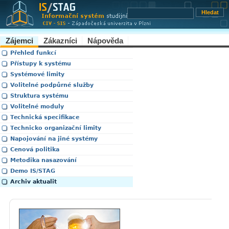
Zájemci
Zákazníci
Nápověda
Přehled funkcí
Přístupy k systému
Systémové limity
Volitelné podpůrné služby
Struktura systému
Volitelné moduly
Technická specifikace
Technicko organizační limity
Napojování na jiné systémy
Cenová politika
Metodika nasazování
Demo IS/STAG
Archiv aktualit