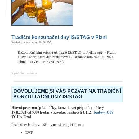
Tradiční konzultační dny IS/STAG v Plzni
Poslední aktualizace: 29.09.2021
Každoroční letní setkání uživatelů IS/STAG proběhne opět v Plzni.
Hlavní konzultační den bude úterý 17. srpna tohoto roku, tj. 2021
a bude "LIVE", ne "ONLINE".
Zpět do archivu
DOVOLUJEME SI VÁS POZVAT NA TRADIČNÍ
KONZULTAČNÍ DNY IS/STAG.
Hlavní program (přednášky, konzultace) připadá na úterý
17.8.2021 od 9:00 hodin
v zasedací místnosti UI127
budovy CIV
ZČU v Plzni.
Přednášky budou zaměřeny na následující témata:
EWP