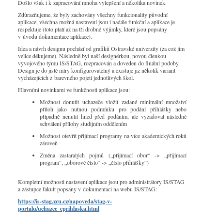
Došlo však i k zapracování mnoha vylepšení a několika novinek.
Zdůrazňujeme, že byly zachovány všechny funkcionality původní
aplikace, všechna možná nastavení jsou i nadále funkční a aplikace je
respektuje (toto platí až na tři drobné výjimky, které jsou popsány
v úvodu dokumentace aplikace).
Idea a návrh designu pochází od grafiků Ostravské univerzity (za což jim
velice děkujeme). Následně byl naší designérkou, novou členkou
vývojového týmu IS/STAG, rozpracován a doveden do finální podoby.
Design je do jisté míry konfigurovatelný a existuje již několik variant
vycházejících z barevného pojetí jednotlivých škol.
Hlavními novinkami ve funkčnosti aplikace jsou:
Možnost donutit uchazeče vložit zadané minimální množství
příloh jako nutnou podmínku pro podání přihlášky nebo
případně nenutit hned před podáním, ale vyžadovat následné
schválení přílohy studijním oddělením
Možnost otevřít přijímací programy na více akademických roků
zároveň
Změna zastaralých pojmů („přijímací obor“ -> „přijímací
program“, „oborové číslo“ -> „číslo přihlášky“)
Kompletní možnosti nastavení aplikace jsou pro administrátory IS/STAG
a zástupce fakult popsány v dokumentaci na webu IS/STAG:
https://is-stag.zcu.cz/napoveda/stag-v-
portalu/uchazec_eprihlaska.html