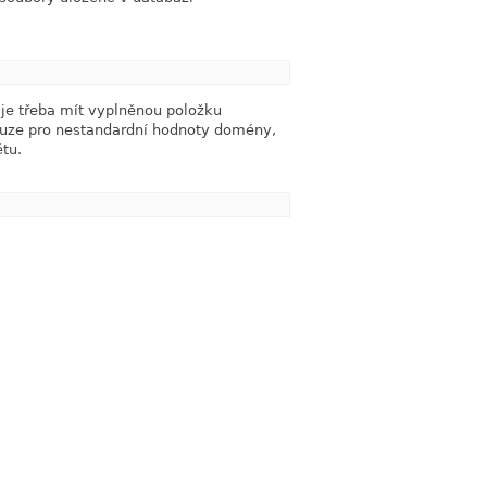
link
 je třeba mít vyplněnou položku
uze pro nestandardní hodnoty domény,
tu.
link