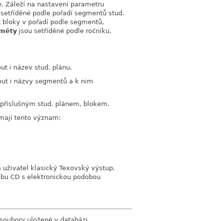
ce. Záleží na nastavení parametru
 setříděné podle pořadí segmentů stud.
t bloky v pořadí podle segmentů,
měty
jsou setříděné podle ročníku,
ut i název stud. plánu.
out i názvy segmentů a k nim
 příslušným stud. plánem, blokem.
mají tento význam:
uživatel klasický Texovský výstup.
ýrobu CD s elektronickou podobou
 soubory uložené v databázi