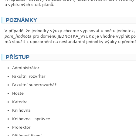
u vybíraných stud. plánů.
POZNÁMKY
V případě, že jednotky výuky chceme vypisovat u počtu jednotek,
pom_hodnota
pro doménu JEDNOTKA_VYUKY. Je vhodné vyplnit po
má sloužit k upozornění na nestandardní jednotky výuky u předmě
PŘÍSTUP
Administrátor
Fakultní rozvrhář
Fakultní superrozvrhář
Hosté
Katedra
Knihovna
Knihovna - správce
Prorektor
Přijímací řízení