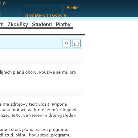
Translate with Google
rh
Zkoušky
Studenti
Platby
link
ijních plánů oborů. Používá se mj. pro
link
 má zdrojový text uložit. Přípona
ovou mutaci, ve které se má zdrojový
lížeč TeXu, ve kterém vidíte výsledek
ořadí stud. plánu, názvu programu,
adí stud. plánu, kódu stud. programu,