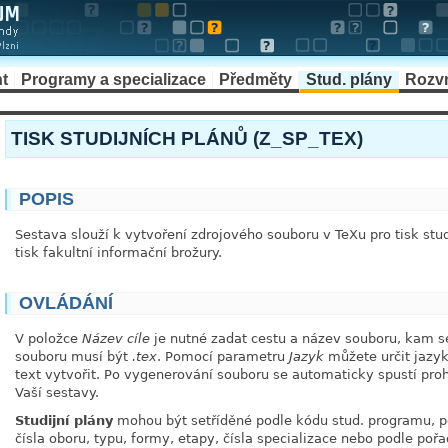
t
Programy a specializace
Předměty
Stud. plány
Rozv
TISK STUDIJNÍCH PLÁNŮ (Z_SP_TEX)
POPIS
Sestava slouží k vytvoření zdrojového souboru v TeXu pro tisk stud
tisk fakultní informační brožury.
OVLÁDÁNÍ
V položce
Název cíle
je nutné zadat cestu a název souboru, kam se
souboru musí být
.tex
. Pomocí parametru
Jazyk
můžete určit jazyk
text vytvořit. Po vygenerování souboru se automaticky spustí proh
Vaší sestavy.
Studijní plány
mohou být setříděné podle kódu stud. programu, p
čísla oboru, typu, formy, etapy, čísla specializace nebo podle poř