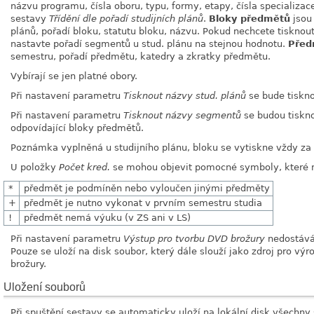
názvu programu, čísla oboru, typu, formy, etapy, čísla specializa
sestavy
Třídění dle pořadí studijních plánů
.
Bloky předmětů
jsou
plánů, pořadí bloku, statutu bloku, názvu. Pokud nechcete tisknou
nastavte pořadí segmentů u stud. plánu na stejnou hodnotu.
Před
semestru, pořadí předmětu, katedry a zkratky předmětu.
Vybírají se jen platné obory.
Při nastavení parametru
Tisknout názvy stud. plánů
se bude tiskno
Při nastavení parametru
Tisknout názvy segmentů
se budou tiskn
odpovídající bloky předmětů.
Poznámka vyplněná u studijního plánu, bloku se vytiskne vždy za
U položky
Počet kred.
se mohou objevit pomocné symboly, které 
*
předmět je podmíněn nebo vyloučen jinými předměty
+
předmět je nutno vykonat v prvním semestru studia
!
předmět nemá výuku (v ZS ani v LS)
Při nastavení parametru
Výstup pro tvorbu DVD brožury
nedostává 
Pouze se uloží na disk soubor, který dále slouží jako zdroj pro v
brožury.
Uložení souborů
Při spuštění sestavy se automaticky uloží na lokální disk všechny