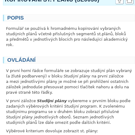
POPIS
link
Formulář se používá k hromadnému kopírování vybraných
studijních plánů včetně příslušných segmentů st.plánů, bloků
a předmětů v jednotlivých blocích pro následující akademický
rok.
OVLÁDÁNÍ
link
V první horní řádce formuláře se zobrazuje studijní plán vybraný
(a žlutě podbarvený) v bloku
Studijní plány
na první záložce
a mezi jednotlivými plány je možné se při prohlížení ostatních
záložek jednoduše přesouvat pomocí tlačítek nahoru a dolu na
pravé straně této řádky.
V první záložce
Studijní plány
vybereme v prvním bloku podle
zadaných výběrových kritérií
Studijní program
. K zvolenému
studijnímu programu se v druhém bloku zobrazí příslušné
Studijní plány jednotlivých oborů
. Seznam jednotlivých
studijních plánů lze dále omezit podle dalších kritérií.
Výběrové kriterium dovoluje zobrazit st. plány: