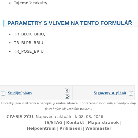
Tajemník fakulty
PARAMETRY S VLIVEM NA TENTO FORMULÁŘ
TR_BLOK_BRIU,
TR_BLPR_BRIU,
TR_POSE_BRIU
Studijní plány
Segmenty st. plánů
Obrázky jsou ilustrační a nepopisují reálné situace. Zobrazené osobní údaje neodpovídají
skutečným uživatelům IS/STAG.
CIV-SIS ZČU
, Nápověda aktuální k 08. 08. 2026
IS/STAG
|
Kontakt
|
Mapa stránek
|
Helpcentrum
|
Přihlášení
|
Webmaster