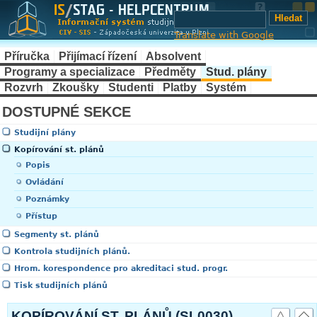
Translate with Google
Příručka
Přijímací řízení
Absolvent
Programy a specializace
Předměty
Stud. plány
Rozvrh
Zkoušky
Studenti
Platby
Systém
DOSTUPNÉ SEKCE
Studijní plány
Kopírování st. plánů
Popis
Ovládání
Poznámky
Přístup
Segmenty st. plánů
Kontrola studijních plánů.
Hrom. korespondence pro akreditaci stud. progr.
Tisk studijních plánů
KOPÍROVÁNÍ ST. PLÁNŮ (SL0030)