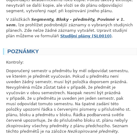
nevytváří se další kopie, ale vloží se do plánu odpovidající
segment, vytvořený např. při kopírování jiného plánu.
V záložkách
Segmenty, Bloky - předměty, Povinné v 1.
sem.
lze prohlížet podrobnější záznamy o vybraných studijních
plánech. Zde nelze žádné záznamy vytvářet. Upravit studijní
plán můžeme ve formuláři
Studijní plány (SL0010)
.
POZNÁMKY
link
Kontroly:
Doporučený semestr u předmětu by měl odpovídat semestru,
ve kterém je předmět vyučován. Pokud u předmětu není
uveden žádný semestr, musí být položka doporsem prázdná.
Nevyplněná může zůstat také v případě, že předmět je
vyučován v obou semestrech. Naopak nesmí být prázdná
v případě, že u předmětu je uveden jen jeden semestr, pak
musí odpovídat tomuto semestru. Na špatné zadání této
položky upozorní řádka s červenými písmeny u příslušného st.
plánu, bloku a předmětu v bloku. Řádka podbarvená světle
červeně upozorňuje, že do přislušného bloku st. plánu nebyly
zkopírovány všechny předměty z plánu předchozího. Seznam
těchto předmětů je na záložce
Nezkopírované předměty.