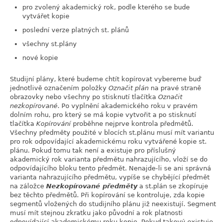
pro zvolený akademický rok, podle kterého se bude
vytvářet kopie
poslední verze platných st. plánů
všechny st.plány
nové kopie
Studijní plány, které budeme chtít kopírovat vybereme buď
jednotlivě označením položky
Označit plán
na pravé straně
obrazovky nebo všechny po stisknutí tlačítka
Označit
nezkopírované
. Po vyplnění akademického roku v pravém
dolním rohu, pro který se má kopie vytvořit a po stisknutí
tlačítka
Kopírování
proběhne nejprve kontrola předmětů.
Všechny předměty použité v blocích st.plánu musí mít variantu
pro rok odpovídající akademickému roku vytvářené kopie st.
plánu. Pokud tomu tak není a existuje pro příslušný
akademický rok varianta předmětu nahrazujícího, vloží se do
odpovídajícího bloku tento předmět. Nenajde-li se ani správná
varianta nahrazujícího předmětu, vypíše se chybějící předmět
na záložce
Nezkopírované předměty
a st.plán se zkopíruje
bez těchto předmětů. Při kopírování se kontroluje, zda kopie
segmentů vložených do studijního plánu již neexistují. Segment
musí mít stejnou zkratku jako původní a rok platnosti
odpovídající akademickému roku kopie. Pokud takový existuje,