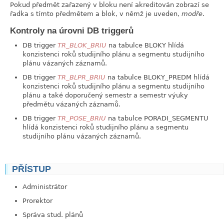
Pokud předmět zařazený v bloku není akreditován zobrazí se
řadka s tímto předmětem a blok, v němž je uveden,
modře
.
Kontroly na úrovni DB triggerů
DB trigger
TR_BLOK_BRIU
na tabulce BLOKY hlídá
konzistenci roků studijního plánu a segmentu studijního
plánu vázaných záznamů.
DB trigger
TR_BLPR_BRIU
na tabulce BLOKY_PREDM hlídá
konzistenci roků studijního plánu a segmentu studijního
plánu a také doporučený semestr a semestr výuky
předmětu vázaných záznamů.
DB trigger
TR_POSE_BRIU
na tabulce PORADI_SEGMENTU
hlídá konzistenci roků studijního plánu a segmentu
studijního plánu vázaných záznamů.
PŘÍSTUP
link
Administrátor
Prorektor
Správa stud. plánů