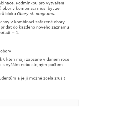
ombinace. Podmínkou pro vytváření
r) obor v kombinaci musí být ze
orů bloku
Obory st. programu
.
chny v kombinaci zařazené obory.
e přidat do každého nového záznamu
pořadí = 1.
 obory
k), kteří mají zapsané v daném roce
ci s vyšším nebo stejným počtem
dentům a je ji možné zcela zrušit
link