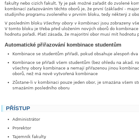
fakulty nebo cizích fakult. Ty je pak možné zařadit do zvolené k
kombinací zařazováním těchto oborů je, že první (základní - majo
studijního programu zvoleného v prvním bloku, tedy některý z ob
V posledním bloku
Všechny obory v kombinaci
jsou zobrazeny vše
V tomto bloku je třeba před uložením nových oborů do kombinac
hodnotu pořadí. Platí zásada, že majoritní obor musí mít hodnotu 
Automatické přiřazování kombinace studentům
Kombinace se studentům přiřadí, pokud obsahuje alespoň dva
Kombinace se přiřadí všem studentům (bez ohledu na akad. ro
všechny obory kombinace a nemají přiřazenou jinou kombina
oborů, než má nově vytvořená kombinace
Zůstane-li v kombinaci pouze jeden obor, je smazána všem stu
smazáním posledního oboru
PŘÍSTUP
Administrátor
Prorektor
Tajemník fakulty