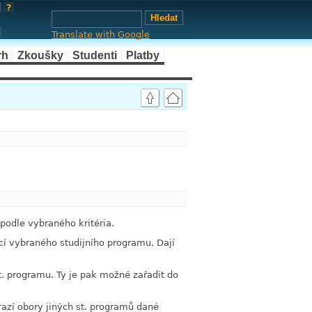
Translate with Google
rh
Zkoušky
Studenti
Platby
link
link
odle vybraného kritéria.
í vybraného studijního programu. Dají
. programu. Ty je pak možné zařadit do
razí obory jiných st. programů dané