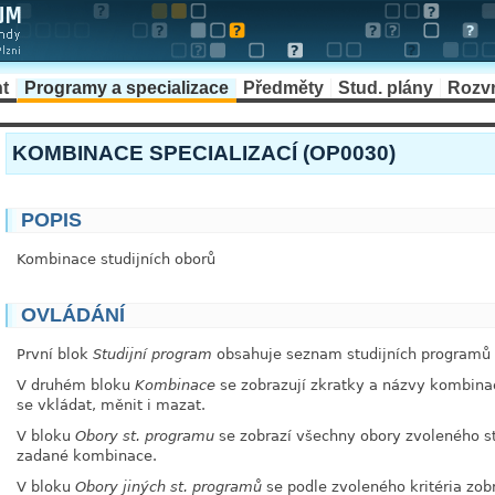
t
Programy a specializace
Předměty
Stud. plány
Rozv
KOMBINACE SPECIALIZACÍ (OP0030)
POPIS
Kombinace studijních oborů
OVLÁDÁNÍ
První blok
Studijní program
obsahuje seznam studijních programů p
V druhém bloku
Kombinace
se zobrazují zkratky a názvy kombinac
se vkládat, měnit i mazat.
V bloku
Obory st. programu
se zobrazí všechny obory zvoleného st
zadané kombinace.
V bloku
Obory jiných st. programů
se podle zvoleného kritéria zob