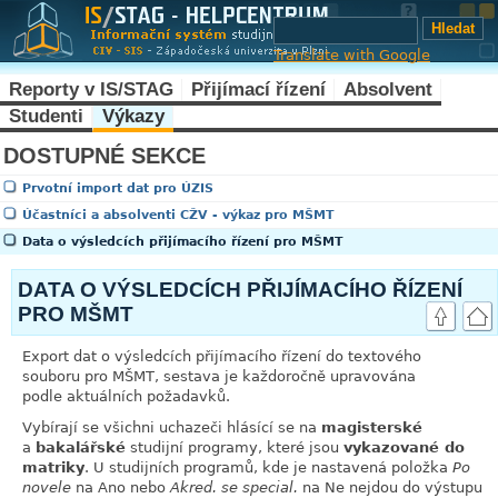
Translate with Google
Reporty v IS/STAG
Přijímací řízení
Absolvent
Studenti
Výkazy
DOSTUPNÉ SEKCE
Prvotní import dat pro ÚZIS
Účastníci a absolventi CŽV - výkaz pro MŠMT
Data o výsledcích přijímacího řízení pro MŠMT
DATA O VÝSLEDCÍCH PŘIJÍMACÍHO ŘÍZENÍ
PRO MŠMT
Export dat o výsledcích přijímacího řízení do textového
souboru pro MŠMT, sestava je každoročně upravována
podle aktuálních požadavků.
Vybírají se všichni uchazeči hlásící se na
magisterské
a
bakalářské
studijní programy, které jsou
vykazované do
matriky
. U studijních programů, kde je nastavená položka
Po
novele
na Ano nebo
Akred. se special.
na Ne nejdou do výstupu