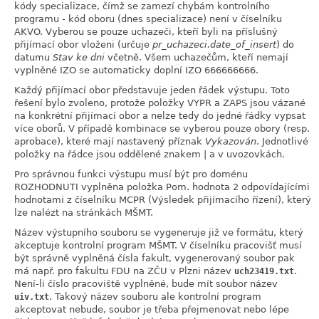
kódy specializace, čímž se zamezí chybám kontrolního
programu - kód oboru (dnes specializace) není v číselníku
AKVO. Vyberou se pouze uchazeči, kteří byli na příslušný
přijímací obor vloženi (určuje
pr_uchazeci.date_of_insert
) do
datumu
Stav ke dni
včetně. Všem uchazečům, kteří nemají
vyplněné IZO se automaticky doplní IZO 666666666.
Každý přijímací obor představuje jeden řádek výstupu. Toto
řešení bylo zvoleno, protože položky VYPR a ZAPS jsou vázané
na konkrétní přijímací obor a nelze tedy do jedné řádky vypsat
více oborů. V případě kombinace se vyberou pouze obory (resp.
aprobace), které mají nastavený příznak
Vykazován
. Jednotlivé
položky na řádce jsou oddělené znakem | a v uvozovkách.
Pro správnou funkci výstupu musí být pro doménu
ROZHODNUTI vyplněna položka Pom. hodnota 2 odpovídajícími
hodnotami z číselníku MCPR (Výsledek přijímacího řízení), který
lze nalézt na stránkách MŠMT.
Název výstupního souboru se vygeneruje již ve formátu, který
akceptuje kontrolní program MŠMT. V číselníku pracovišť musí
být správně vyplněná čísla fakult, vygenerovaný soubor pak
má např. pro fakultu FDU na ZČU v Plzni název
.
uch23419.txt
Není-li číslo pracoviště vyplněné, bude mít soubor název
. Takový název souboru ale kontrolní program
uiv.txt
akceptovat nebude, soubor je třeba přejmenovat nebo lépe