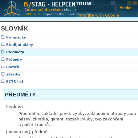
Translate with Google
SLOVNÍK
Přijímačky
Studijní plány
Předměty
Průměry
Rozvrh
Zkratky
ECTS list
PŘEDMĚTY
Předmět
Předmět je základní prvek výuky, základními atributy jsou
název, zkratka, garant, rozsah výuky, typ zakončení
a počet kreditů.
Jednorázový předmět