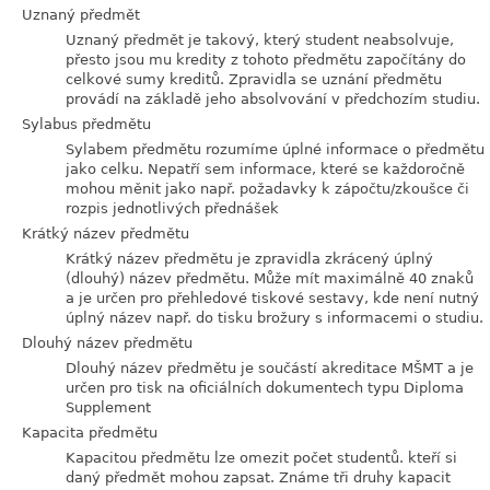
Uznaný předmět
Uznaný předmět je takový, který student neabsolvuje,
přesto jsou mu kredity z tohoto předmětu započítány do
celkové sumy kreditů. Zpravidla se uznání předmětu
provádí na základě jeho absolvování v předchozím studiu.
Sylabus předmětu
Sylabem předmětu rozumíme úplné informace o předmětu
jako celku. Nepatří sem informace, které se každoročně
mohou měnit jako např. požadavky k zápočtu/zkoušce či
rozpis jednotlivých přednášek
Krátký název předmětu
Krátký název předmětu je zpravidla zkrácený úplný
(dlouhý) název předmětu. Může mít maximálně 40 znaků
a je určen pro přehledové tiskové sestavy, kde není nutný
úplný název např. do tisku brožury s informacemi o studiu.
Dlouhý název předmětu
Dlouhý název předmětu je součástí akreditace MŠMT a je
určen pro tisk na oficiálních dokumentech typu Diploma
Supplement
Kapacita předmětu
Kapacitou předmětu lze omezit počet studentů. kteří si
daný předmět mohou zapsat. Známe tři druhy kapacit