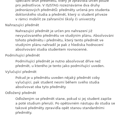
Speciální druh předmětu, který je zpravidla určen pouze
pro jednotlivce. V IS/STAG rozeznáváme dva druhy
jednorázových předmětů: předměty určená pro studenta
doktorského studia a předmět, který si student přiveze
v rámci mobilit ze zahraniční školy či univerzity
Nahrazující předmět
Nahrazující předmět je určen pro nahrazení již
nevyučovaného předmětu ve studijním plánu. Absolvováni
tohoto předmětu i předmětu, který tento předmět ve
studijním plánu nahradil je pak z hlediska hodnocení
absolvování studia studentem rovnocenné.
Podmiňující předmět
Podmiňující předmět je nutno absolvovat dříve než
předmět, u kterého je tento jako podmiňující uveden.
Vylučující předmět
Pokud je u předmětu uveden nějaký předmět coby
vylučující, pak student nesmí během svého studia
absolvovat oba tyto předměty
Odložený předmět
Odloženým se předmět stane, pokud si jej student zapíše
a poté studium přeruší. Po opětovném nástupu do studia se
takové předměty zpravidla opět stanou standardními
předměty.