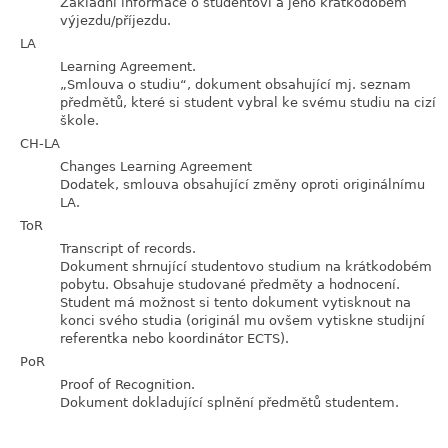
Základní informace o studentovi a jeho krátkodobém
výjezdu/příjezdu.
LA
Learning Agreement.
„
Smlouva o studiu
“
, dokument obsahující mj. seznam
předmětů, které si student vybral ke svému studiu na cizí
škole.
CH-LA
Changes Learning Agreement
Dodatek, smlouva obsahující změny oproti originálnímu
LA.
ToR
Transcript of records.
Dokument shrnující studentovo studium na krátkodobém
pobytu. Obsahuje studované předměty a hodnocení.
Student má možnost si tento dokument vytisknout na
konci svého studia (originál mu ovšem vytiskne studijní
referentka nebo koordinátor ECTS).
PoR
Proof of Recognition.
Dokument dokladující splnění předmětů studentem.