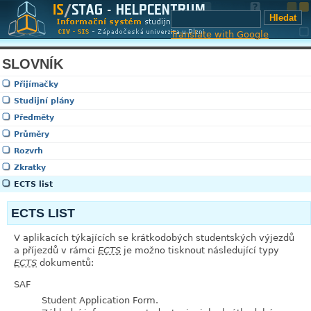
Translate with Google
SLOVNÍK
Přijímačky
Studijní plány
Předměty
Průměry
Rozvrh
Zkratky
ECTS list
ECTS LIST
V aplikacích týkajících se krátkodobých studentských výjezdů
a příjezdů v rámci
ECTS
je možno tisknout následující typy
ECTS
dokumentů:
SAF
Student Application Form.