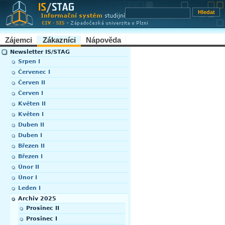
Zájemci
Zákazníci
Nápověda
Newsletter IS/STAG
Srpen I
Červenec I
Červen II
Červen I
Květen II
Květen I
Duben II
Duben I
Březen II
Březen I
Únor II
Únor I
Leden I
Archiv 2025
Prosinec II
Prosinec I