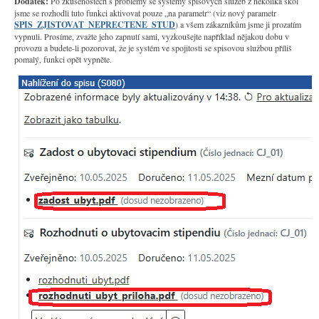
Dodatek:
Po zkušenostech s problémy se systémy spisových služeb z několika škol
jsme se rozhodli tuto funkci aktivovat pouze „na parametr“ (viz nový parametr
SPIS_ZJISTOVAT_NEPRECTENE_STUD
) a všem zákazníkům jsme ji prozatím
vypnuli. Prosíme, zvažte jeho zapnutí sami, vyzkoušejte například nějakou dobu v
provozu a budete-li pozorovat, že je systém ve spojitosti se spisovou službou příliš
pomalý, funkci opět vypněte.