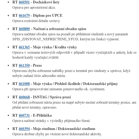
RT
460501
- Docházkové listy
Oprava pro aposteriorní akce.
RT
461679
- Diplom pro UPCE
Oprava rozložení detailu sestavy.
RT
460800
- Načtení a zobrazení obsahu spisu
Oprava načítání obsahu spisu na pozadí po přihlášení studentů a nový parametr
SPIS_ZJISTOVAT_NEPRECTENE_STUD, kterým lze funkci vypnout.
RT
461365
- Moje výuka / Kvalita výuky
Oprava v seznamu textových odpovědí v případě vícero vyučujících a ankety, kde se
hodnotí každý vyučující zvláště.
RT
461350
- Praxe
Opravena chyba zobrazení nabídky praxí a termínů pro studenty a správce, když
nebylo zadané číslo adresního místa.
RT
461008
- Moje výuka / Přehled školitele / Doktorandské příjmy
Oprava při zpracovávání záznamu generovaného ek. systémem.
RT
460668
- IS/STAG / Správa praxí
Od přidání zobrazení místa praxe na mapě nebylo možné zobrazit termíny pozice, ani
přidat nové termíny, opraveno.
RT
460731
- E-Přihláška
Oprava načtení stránky s výsledky přijímacího řízení.
RT
460394
- Moje studium / Doktorandské studium
Oprava drobné chyby po vložení nové doktorandské aktivity.