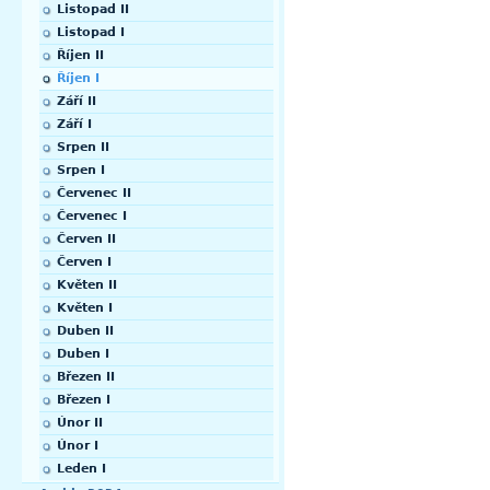
Listopad II
Listopad I
Říjen II
Říjen I
Září II
Září I
Srpen II
Srpen I
Červenec II
Červenec I
Červen II
Červen I
Květen II
Květen I
Duben II
Duben I
Březen II
Březen I
Únor II
Únor I
Leden I