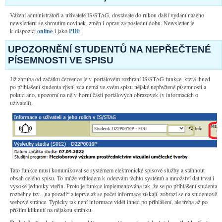
Vážení administrátoři a uživatelé IS/STAG, dostáváte do rukou další vydání našeho
newsletteru se shrnutím novinek, změn i oprav za poslední dobu. Newsletter je
k dispozici
online
i jako
PDF
.
UPOZORNĚNÍ STUDENTŮ NA NEPŘEČTENÉ
PÍSEMNOSTI VE SPISU
Již zhruba od začátku července je v portálovém rozhraní IS/STAG funkce, která ihned
po přihlášení studenta zjistí, zda nemá ve svém spisu nějaké nepřečtené písemnosti a
pokud ano, upozorní na ně v horní části portálových obrazovek (v informacích o
uživateli).
Tato funkce musí komunikovat se systémem elektronické spisové služby a stáhnout
obsah celého spisu. To může vzhledem k odezvám těchto systémů a množství dat trvat i
vysoké jednotky vteřin. Proto je funkce implementována tak, že se po přihlášení studenta
rozběhne tzv. „na pozadí“ a teprve až se počet informace získají, zobrazí se na studentově
webové stránce. Typicky tak není informace vidět ihned po přihlášení, ale třeba až po
příštím kliknutí na nějakou stránku.