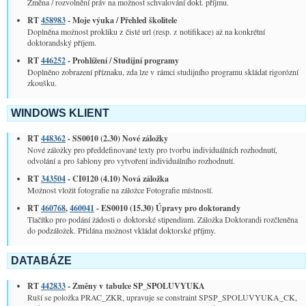
Změna / rozvolnění práv na možnost schvalování dokt. příjmu.
RT
458983
- Moje výuka / Přehled školitele
Doplněna možnost prokliku z čisté url (resp. z notifikace) až na konkrétní
doktorandský příjem.
RT
446252
- Prohlížení / Studijní programy
Doplněno zobrazení příznaku, zda lze v rámci studijního programu skládat rigorózní
zkoušku.
WINDOWS KLIENT
RT
448362
- SS0010 (2.30) Nové záložky
Nové záložky pro předdefinované texty pro tvorbu individuálních rozhodnutí,
odvolání a pro šablony pro vytvoření individuálního rozhodnutí.
RT
343504
- CI0120 (4.10) Nová záložka
Možnost vložit fotografie na záložce Fotografie místností.
RT
460768
,
460041
- ES0010 (15.30) Úpravy pro doktorandy
Tlačítko pro podání žádosti o doktorské stipendium. Záložka Doktorandi rozčleněna
do podzáložek. Přidána možnost vkládat doktorské příjmy.
DATABÁZE
RT
442833
- Změny v tabulce SP_SPOLUVYUKA
Ruší se položka PRAC_ZKR, upravuje se constraint SPSP_SPOLUVYUKA_CK,