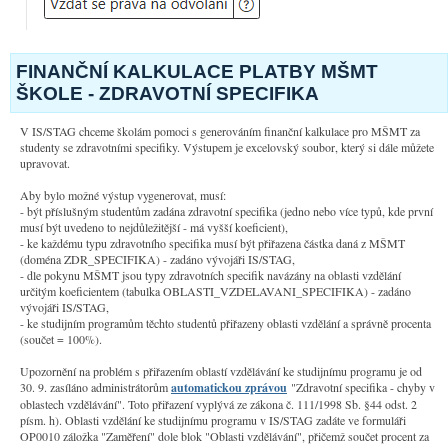
FINANČNÍ KALKULACE PLATBY MŠMT
ŠKOLE - ZDRAVOTNÍ SPECIFIKA
V IS/STAG chceme školám pomoci s generováním finanční kalkulace pro MŠMT za
studenty se zdravotními specifiky. Výstupem je excelovský soubor, který si dále můžete
upravovat.
Aby bylo možné výstup vygenerovat, musí:
- být příslušným studentům zadána zdravotní specifika (jedno nebo více typů, kde první
musí být uvedeno to nejdůležitější - má vyšší koeficient),
- ke každému typu zdravotního specifika musí být přiřazena částka daná z MŠMT
(doména ZDR_SPECIFIKA) - zadáno vývojáři IS/STAG,
- dle pokynu MŠMT jsou typy zdravotních specifik navázány na oblasti vzdělání
určitým koeficientem (tabulka OBLASTI_VZDELAVANI_SPECIFIKA) - zadáno
vývojáři IS/STAG,
- ke studijním programům těchto studentů přiřazeny oblasti vzdělání a správně procenta
(součet = 100%).
Upozornění na problém s přiřazením oblastí vzdělávání ke studijnímu programu je od
30. 9. zasíláno administrátorům
automatickou zprávou
"Zdravotní specifika - chyby v
oblastech vzdělávání". Toto přiřazení vyplývá ze zákona č. 111/1998 Sb. §44 odst. 2
písm. h). Oblasti vzdělání ke studijnímu programu v IS/STAG zadáte ve formuláři
OP0010 záložka "Zaměření" dole blok "Oblasti vzdělávání", přičemž součet procent za