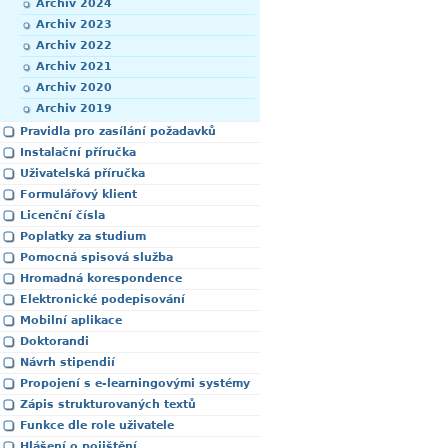
Archiv 2024
Archiv 2023
Archiv 2022
Archiv 2021
Archiv 2020
Archiv 2019
Pravidla pro zasílání požadavků
Instalační příručka
Uživatelská příručka
Formulářový klient
Licenční čísla
Poplatky za studium
Pomocná spisová služba
Hromadná korespondence
Elektronické podepisování
Mobilní aplikace
Doktorandi
Návrh stipendií
Propojení s e-learningovými systémy
Zápis strukturovaných textů
Funkce dle role uživatele
Hlášení o pojištění