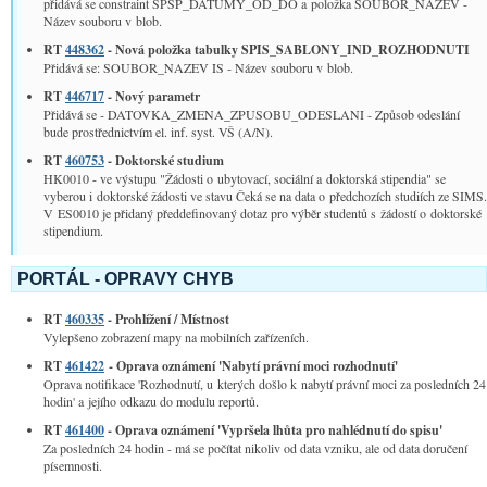
přidává se constraint SPSP_DATUMY_OD_DO a položka SOUBOR_NAZEV -
Název souboru v blob.
RT
448362
- Nová položka tabulky SPIS_SABLONY_IND_ROZHODNUTI
Přidává se: SOUBOR_NAZEV IS - Název souboru v blob.
RT
446717
- Nový parametr
Přidává se - DATOVKA_ZMENA_ZPUSOBU_ODESLANI - Způsob odeslání
bude prostřednictvím el. inf. syst. VŠ (A/N).
RT
460753
- Doktorské studium
HK0010 - ve výstupu "Žádosti o ubytovací, sociální a doktorská stipendia" se
vyberou i doktorské žádosti ve stavu Čeká se na data o předchozích studiích ze SIMS.
V ES0010 je přidaný předdefinovaný dotaz pro výběr studentů s žádostí o doktorské
stipendium.
PORTÁL - OPRAVY CHYB
RT
460335
- Prohlížení / Místnost
Vylepšeno zobrazení mapy na mobilních zařízeních.
RT
461422
- Oprava oznámení 'Nabytí právní moci rozhodnutí'
Oprava notifikace 'Rozhodnutí, u kterých došlo k nabytí právní moci za posledních 24
hodin' a jejího odkazu do modulu reportů.
RT
461400
- Oprava oznámení 'Vypršela lhůta pro nahlédnutí do spisu'
Za posledních 24 hodin - má se počítat nikoliv od data vzniku, ale od data doručení
písemnosti.