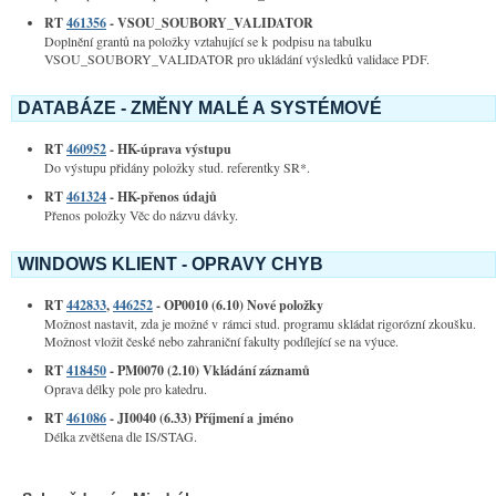
RT
461356
- VSOU_SOUBORY_VALIDATOR
Doplnění grantů na položky vztahující se k podpisu na tabulku
VSOU_SOUBORY_VALIDATOR pro ukládání výsledků validace PDF.
DATABÁZE - ZMĚNY MALÉ A SYSTÉMOVÉ
RT
460952
- HK-úprava výstupu
Do výstupu přidány položky stud. referentky SR*.
RT
461324
- HK-přenos údajů
Přenos položky Věc do názvu dávky.
WINDOWS KLIENT - OPRAVY CHYB
RT
442833
,
446252
- OP0010 (6.10) Nové položky
Možnost nastavit, zda je možné v rámci stud. programu skládat rigorózní zkoušku.
Možnost vložit české nebo zahraniční fakulty podílející se na výuce.
RT
418450
- PM0070 (2.10) Vkládání záznamů
Oprava délky pole pro katedru.
RT
461086
- JI0040 (6.33) Příjmení a jméno
Délka zvětšena dle IS/STAG.