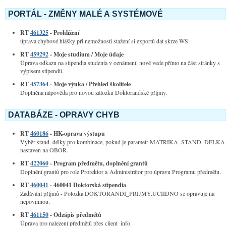
PORTÁL - ZMĚNY MALÉ A SYSTÉMOVÉ
RT
461325
- Prohlížení
úprava chybové hlášky při nemožnosti stažení si exportů dat skrze WS.
RT
459292
- Moje studium / Moje údaje
Úprava odkazu na stipendia studenta v oznámení, nově vede přímo na část stránky s
výpisem stipendií.
RT
457364
- Moje výuka / Přehled školitele
Doplněna nápověda pro novou záložku Doktorandské příjmy.
DATABÁZE - OPRAVY CHYB
RT
460186
- HK-oprava výstupu
Výběr stand. délky pro kombinace, pokud je parametr MATRIKA_STAND_DELKA
nastaven na OBOR.
RT
422060
- Program předmětu, doplnění grantů
Doplnění grantů pro role Prorektor a Administrátor pro úpravu Programu předmětu.
RT
460041
- 460041 Doktorská stipendia
Zadávání příjmů - Položka DOKTORANDI_PRIJMY.UCIIDNO se opravuje na
nepovinnou.
RT
461150
- Odzápis předmětů
Úprava pro nalezení předmětů přes client_info.