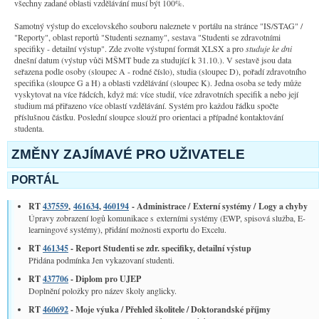
všechny zadané oblasti vzdělávání musí být 100%.
Samotný výstup do excelovského souboru naleznete v portálu na stránce "IS/STAG" /
"Reporty", oblast reportů "Studenti seznamy", sestava "Studenti se zdravotními
specifiky - detailní výstup". Zde zvolte výstupní formát XLSX a pro
studuje ke dni
dnešní datum (výstup vůči MŠMT bude za studující k 31.10.). V sestavě jsou data
seřazena podle osoby (sloupec A - rodné číslo), studia (sloupec D), pořadí zdravotního
specifika (sloupce G a H) a oblasti vzdělávání (sloupec K). Jedna osoba se tedy může
vyskytovat na více řádcích, když má: více studií, více zdravotních specifik a nebo její
studium má přiřazeno více oblastí vzdělávání. Systém pro každou řádku spočte
příslušnou částku. Poslední sloupce slouží pro orientaci a případné kontaktování
studenta.
ZMĚNY ZAJÍMAVÉ PRO UŽIVATELE
PORTÁL
RT
437559
,
461634
,
460194
- Administrace / Externí systémy / Logy a chyby
Úpravy zobrazení logů komunikace s externími systémy (EWP, spisová služba, E-
learningové systémy), přidání možnosti exportu do Excelu.
RT
461345
- Report Studenti se zdr. specifiky, detailní výstup
Přidána podmínka Jen vykazovaní studenti.
RT
437706
- Diplom pro UJEP
Doplnění položky pro název školy anglicky.
RT
460692
- Moje výuka / Přehled školitele / Doktorandské příjmy