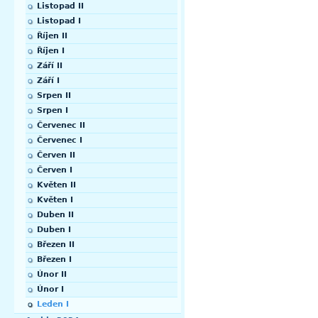
Listopad II
Listopad I
Říjen II
Říjen I
Září II
Září I
Srpen II
Srpen I
Červenec II
Červenec I
Červen II
Červen I
Květen II
Květen I
Duben II
Duben I
Březen II
Březen I
Únor II
Únor I
Leden I