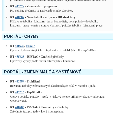
RT
442378
- Změna stud. programu
Pro splněné předměty se nepřevádí termíny zkoušek.
RT
440387
- Nová tabulka a úprava DB struktury
Přidává se tabulka - klauzurni_tema_hodnotitele, nové položky do tabulky -
klauzurni_prace_temata a úprava vlastností položek tabulky - klauzurni_prace.
PORTÁL - CHYBY
RT
440920
,
440807
Oprava chyb souvisejících s přepínáním uživatelských rolí v e-přihlášce.
RT
435628
- IS/STAG / Grafické přehledy
Opraveny výpisy podle oborů zařazených v kombinaci.
PORTÁL - ZMĚNY MALÉ A SYSTÉMOVÉ
RT
442389
- Prohlížení
Rozšíření nabídky zobrazovaných akademických roků v rozvrhu i jinde.
RT
442313
- E-přihláška
Úprava popisku položky "jazyk" v tiskové verzi e-přihlášky tak, aby odpovídal
webové verzi.
RT
440986
- IS/STAG / Parametry a číselníky
Zašednutý text pro řádky, které jsou neplatné.