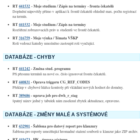
RT
441532
- Moje studium / Zápis na termíny - fronta čekatelů
Doplnění nápovědy přímo v aplikaci k frontě čekatelů ohledně max. počtu registrací
na termín.
RT
441532
- Moje studium / Zápis na termíny
Rozšíření zobrazovacích práv u studentů ve frontě čekatelů.
RT
316759
- Moje výuka / Témata VŠKP
Roli vedoucí katedry umožněno zastoupit roli vyučující.
DATABÁZE - CHYBY
RT
441242
- Změna stud. programu
Při přesunu termínů na nové os. číslo ignorovat frontu čekatelů.
RT
440831
- Oprava triggeru CG_REF_CODES
Překlep v chybové hlášce kontroly při vkládání nových hodnot do domény.
RT
389686
- uprava job pro dwh_r_stag
špatný název jedné y tabulek nám zaseknul zbytek aktualizace, opraveno.
DATABÁZE - ZMĚNY MALÉ A SYSTÉMOVÉ
RT
432901
- Šablona pro datový report pro klauzury
Šablona pro reporty umožňující hromadné stažení souborů u klauzur jako ZIP archiv.
RT
441673
- HK - úprava výstupu