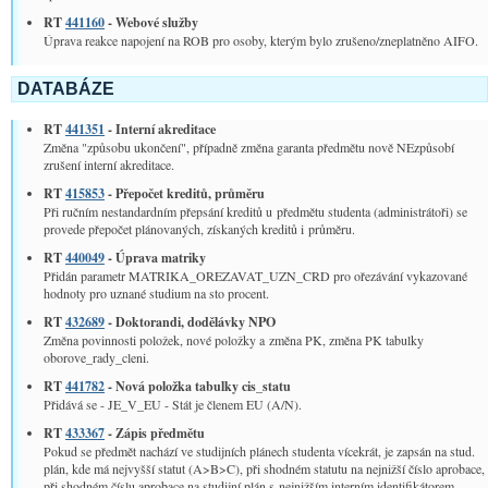
RT
441160
- Webové služby
Úprava reakce napojení na ROB pro osoby, kterým bylo zrušeno/zneplatněno AIFO.
DATABÁZE
RT
441351
- Interní akreditace
Změna "způsobu ukončení", případně změna garanta předmětu nově NEzpůsobí
zrušení interní akreditace.
RT
415853
- Přepočet kreditů, průměru
Při ručním nestandardním přepsání kreditů u předmětu studenta (administrátoři) se
provede přepočet plánovaných, získaných kreditů i průměru.
RT
440049
- Úprava matriky
Přidán parametr MATRIKA_OREZAVAT_UZN_CRD pro ořezávání vykazované
hodnoty pro uznané studium na sto procent.
RT
432689
- Doktorandi, dodělávky NPO
Změna povinnosti položek, nové položky a změna PK, změna PK tabulky
oborove_rady_cleni.
RT
441782
- Nová položka tabulky cis_statu
Přidává se - JE_V_EU - Stát je členem EU (A/N).
RT
433367
- Zápis předmětu
Pokud se předmět nachází ve studijních plánech studenta vícekrát, je zapsán na stud.
plán, kde má nejvyšší statut (A>B>C), při shodném statutu na nejnižší číslo aprobace,
při shodném číslu aprobace na studijní plán s nejnižším interním identifikátorem.