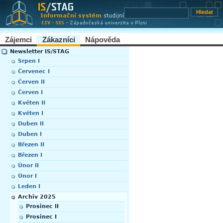
Zájemci
Zákazníci
Nápověda
Newsletter IS/STAG
Srpen I
Červenec I
Červen II
Červen I
Květen II
Květen I
Duben II
Duben I
Březen II
Březen I
Únor II
Únor I
Leden I
Archiv 2025
Prosinec II
Prosinec I