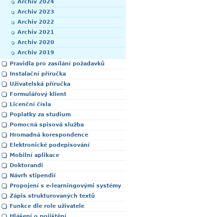
Archiv 2024
Archiv 2023
Archiv 2022
Archiv 2021
Archiv 2020
Archiv 2019
Pravidla pro zasílání požadavků
Instalační příručka
Uživatelská příručka
Formulářový klient
Licenční čísla
Poplatky za studium
Pomocná spisová služba
Hromadná korespondence
Elektronické podepisování
Mobilní aplikace
Doktorandi
Návrh stipendií
Propojení s e-learningovými systémy
Zápis strukturovaných textů
Funkce dle role uživatele
Hlášení o pojištění