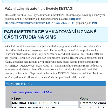
Vážení administrátoři a uživatelé IS/STAG!
Dostáváte do rukou další vydání našeho newsletteru, obsahuje opět novinky a změny za
poslední dobu. Newsletter je k dispozici online na adrese
https://is-
stag.zcu.cz/zakaznici/newsletter/STAGNEWS-2025-01-14
, případně jako
PDF
.
PARAMETRIZACE VYKAZOVÁNÍ UZNANÉ
ČÁSTI STUDIA NA SIMS
Aktuálně dobíhá akreditace "starým" studijním programům a dochází ve velké míře k
převodům studentů na programy nové. Tím se opět významně otvírá problematika
uznávání předchozího studia, kdy na SIMS nelze vykázat uznanou část studia větší než
100 procent. Běžně se však více než 100 procent uznává. Řešení tohoto problému jsou
různá, ale žádné není ideální. Nyní přidáváme ještě jedno řešení: pomocí parametru
MATRIKA_OREZAVAT_UZN_CRD. Při nastavení tohoto parametru na hodnotu A
automaticky dochází k oříznutí hodnoty uznané části studia, které je větší než 100
procent, na hodnotu 100 procent. A hodnota v IS/STAG zůstane nezměněná. Tímto se
značně zjednoduší výkaznictví, nicméně vlastní problém to stále neřeší.