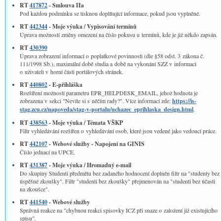
RT
417872
- Smlouva IIa
Pod každou podmínku se tisknou doplňující informace, pokud jsou vyplněné.
RT
442344
- Moje výuka / Vypisování termínů
Úprava možností změny omezení na číslo pokusu u termínů, kde je již někdo zapsán.
RT
430390
Úprava zobrazení informací o poplatkové povinnosti (dle §58 odst. 3 zákona č.
111/1998 Sb.), maximální době studia a době na vykonání SZZ v informaci
o uživateli v horní části portálových stránek.
RT
440802
- E-přihláška
Rozšíření možností parametru EPR_HELPDESK_EMAIL, jehož hodnota je
zobrazena v sekci "Nevíte si s něčím rady?". Více informací zde:
https://is-
stag.zcu.cz/napoveda/stag-v-portalu/uchazec_eprihlaska_design.html
.
RT
438563
- Moje výuka / Témata VŠKP
Filtr vyhledávání rozšířen o vyhledávání osob, které jsou vedené jako vedoucí práce.
RT
442107
- Webové služby - Napojení na GINIS
Číslo jednací na UPCE.
RT
431387
- Moje výuka / Hromadný e-mail
Do skupiny Studenti předmětu bez zadaného hodnocení doplněn filtr na "studenty bez
úspěšné zkoušky". Filtr "studenti bez zkoušky" přejmenován na "studenti bez účasti
na zkoušce".
RT
441540
- Webové služby
Správná reakce na "chybnou reakci spisovky ICZ při snaze o založení již existujícího
spisu".