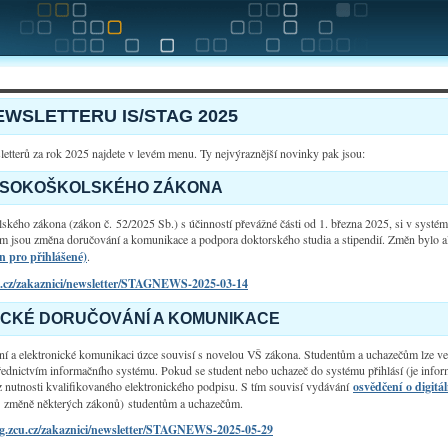
EWSLETTERU IS/STAG 2025
etterů za rok 2025 najdete v levém menu. Ty nejvýraznější novinky pak jsou:
YSOKOŠKOLSKÉHO ZÁKONA
kého zákona (zákon č. 52/2025 Sb.) s účinností převážné části od 1. března 2025, si v systé
m jsou změna doručování a komunikace a podpora doktorského studia a stipendií. Změn bylo a
n pro přihlášené)
.
zcu.cz/zakaznici/newsletter/STAGNEWS-2025-03-14
CKÉ DORUČOVÁNÍ A KOMUNIKACE
 a elektronické komunikaci úzce souvisí s novelou VŠ zákona. Studentům a uchazečům lze ve
třednictvím informačního systému. Pokud se student nebo uchazeč do systému přihlásí (je in
z nutnosti kvalifikovaného elektronického podpisu. S tím souvisí vydávání
osvědčení o digit
 o změně některých zákonů)
studentům a uchazečům.
tag.zcu.cz/zakaznici/newsletter/STAGNEWS-2025-05-29