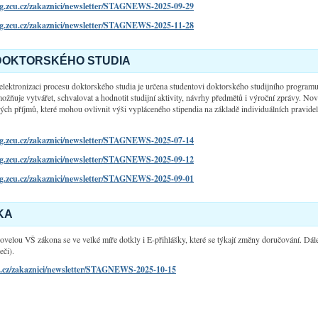
tag.zcu.cz/zakaznici/newsletter/STAGNEWS-2025-09-29
tag.zcu.cz/zakaznici/newsletter/STAGNEWS-2025-11-28
DOKTORSKÉHO STUDIA
elektronizaci procesu doktorského studia je určena studentovi doktorského studijního programu, 
žňuje vytvářet, schvalovat a hodnotit studijní aktivity, návrhy předmětů i výroční zprávy
. Nov
ých příjmů
, které mohou ovlivnit výši vypláceného stipendia na základě individuálních pravidel
tag.zcu.cz/zakaznici/newsletter/STAGNEWS-2025-07-14
tag.zcu.cz/zakaznici/newsletter/STAGNEWS-2025-09-12
tag.zcu.cz/zakaznici/newsletter/STAGNEWS-2025-09-01
KA
elou VŠ zákona se ve velké míře dotkly i E-přihlášky, které se týkají změny doručování. Dál
či).
zcu.cz/zakaznici/newsletter/STAGNEWS-2025-10-15