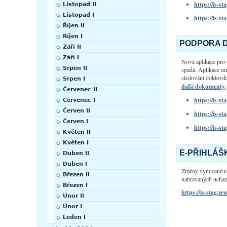
https://is-s
Listopad II
Listopad I
https://is-s
Říjen II
Říjen I
PODPORA 
Září II
Září I
Nová aplikace pro 
Srpen II
spadá.
Aplikace umo
sledování
doktorsk
Srpen I
další dokumenty
.
Červenec II
https://is-s
Červenec I
Červen II
https://is-s
Červen I
https://is-s
Květen II
Květen I
E-PŘIHLÁŠ
Duben II
Duben I
Změny vynucené nov
Březen II
nahrávaných uchaze
Březen I
https://is-stag.
Únor II
Únor I
Leden I