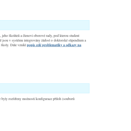
jeho školiteli a členovi oborové rady, pod kterou student
ě jsou v systému integrovány žádost o doktorské stipendium a
 školy
.
Dále vznikl
popis celé problematiky a odkazy na
e byly rozšířeny možnosti konfigurace příloh (souborů