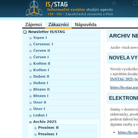
Zájemci
Zákazníci
Nápověda
Newsletter IS/STAG
ARCHIV N
Srpen I
Červenec I
Archiv všech newsl
Červen II
Červen I
NOVELA V
Květen II
Novela vysokoškols
Květen I
s největším dosahe
Duben II
IS/STAG 2025 (je
Duben I
https://is-stag.
Březen II
Březen I
ELEKTRONI
Únor II
Změny v doručování
Únor I
elektronicky, pros
Leden I
podávat žádosti be
Archiv 2025
digitální služby a
Prosinec II
https://is-s
Prosinec I