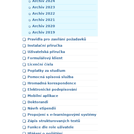
Archiv 2024
Archiv 2023
Archiv 2022
Archiv 2021
Archiv 2020
Archiv 2019
Pravidla pro zasílání požadavků
Instalační příručka
Uživatelská příručka
Formulářový klient
Licenční čísla
Poplatky za studium
Pomocná spisová služba
Hromadná korespondence
Elektronické podepisování
Mobilní aplikace
Doktorandi
Návrh stipendií
Propojení s e-learningovými systémy
Zápis strukturovaných textů
Funkce dle role uživatele
Hlášení o pojištění