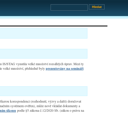
mu IS/STAG vynutila velké množství rozsáhlých úprav. Mezi ty
le velké množství, přehledně byly
prezentovány na semináři
škerou korespondenci (rozhodnutí, výzvy a další) doručovat
formačním systémem ověřen), může nově vkládat dokumenty a
álním úkonu
podle §5 zákona č.12/2020 Sb. (zákon o právu na